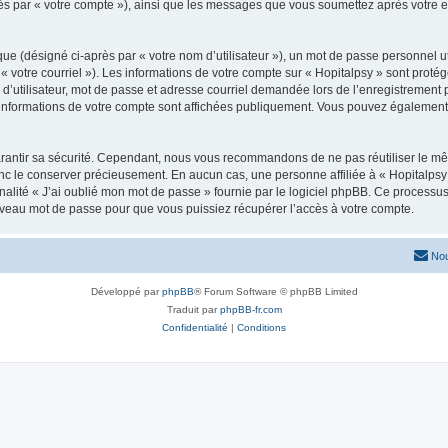
après par « votre compte »), ainsi que les messages que vous soumettez après votre
ue (désigné ci-après par « votre nom d’utilisateur »), un mot de passe personnel ut
 « votre courriel »). Les informations de votre compte sur « Hopitalpsy » sont proté
’utilisateur, mot de passe et adresse courriel demandée lors de l’enregistrement peu
 informations de votre compte sont affichées publiquement. Vous pouvez également 
rantir sa sécurité. Cependant, nous vous recommandons de ne pas réutiliser le mêm
onc le conserver précieusement. En aucun cas, une personne affiliée à « Hopitalpsy
onnalité « J’ai oublié mon mot de passe » fournie par le logiciel phpBB. Ce process
uveau mot de passe pour que vous puissiez récupérer l’accès à votre compte.
Nou
Développé par
phpBB
® Forum Software © phpBB Limited
Traduit par
phpBB-fr.com
Confidentialité
|
Conditions