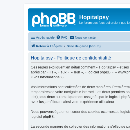
Hopitalpsy
Le forum des fous qui croient que l
Accès rapide
FAQ
Nous contacter
Retour à l'hôpital
Salle de garde (forum)
Hopitalpsy - Politique de confidentialité
Ces règles expliquent en détail comment « Hopitalpsy » et ses so
après par « ils », « eux », « leur », « logiciel phpBB », « www.
« vos informations »).
Vos informations sont collectées de deux manières. Premièrement
temporaires de votre navigateur Internet. Les deux premiers coo
id »), tous deux automatiquement assignés par le logiciel phpBB
avez lus, améliorant ainsi votre expérience utilisateur.
Nous pouvons également créer des cookies externes au logicie
logiciel phpBB.
La seconde manière de collecter des informations s’effectue par