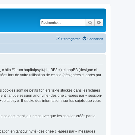
Rechercher
Recherche avancé
S’enregistrer
Connexion
, « http://forum.hopitalpsy.fr/phpBB3 ») et phpBB (désigné ci-
ées lors de votre utilisation de ce site (désignées ci-après par
ookies sont de petits fichiers texte stockés dans les fichiers
 identifiant de session anonyme (désigné ci-après par « session-
pitalpsy ». Il stocke des informations sur les sujets que vous
e ce document, qui ne couvre que les cookies créés par le
ication en tant qu’invité (désignée ci-après par « messages