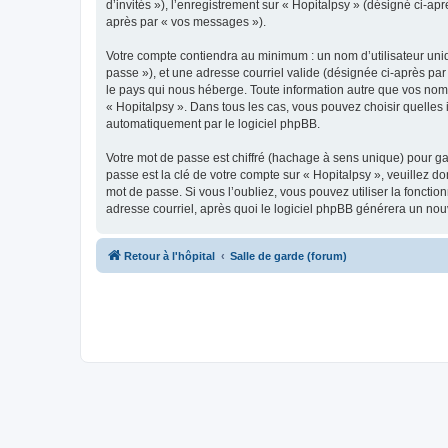
d’invités »), l’enregistrement sur « Hopitalpsy » (désigné ci-
après par « vos messages »).
Votre compte contiendra au minimum : un nom d’utilisateur uniq
passe »), et une adresse courriel valide (désignée ci-après par
le pays qui nous héberge. Toute information autre que vos nom d
« Hopitalpsy ». Dans tous les cas, vous pouvez choisir quelles
automatiquement par le logiciel phpBB.
Votre mot de passe est chiffré (hachage à sens unique) pour ga
passe est la clé de votre compte sur « Hopitalpsy », veuillez d
mot de passe. Si vous l’oubliez, vous pouvez utiliser la foncti
adresse courriel, après quoi le logiciel phpBB générera un no
Retour à l'hôpital
Salle de garde (forum)