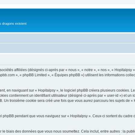
es dragons existent
ciétés affiliées (désignés ci-après par « nous », « notre », « nos », « Hopitalpsy »
phpbb.com », « phpBB Limited », « Équipes phpBB ») utilisent les informations collect
, en naviguant sur « Hopitalpsy », le logiciel phpBB créera plusieurs cookies. Les c
kies contiennent un identifiant utilisateur (désigné ci-après par « user-id ») et un
. Un troisième cookie sera créé une fois que vous aurez parcouru les sujets de « Ho
l phpBB pendant que vous naviguez sur « Hopitalpsy ». Ceux-ci sortent du cadre d
 le biais des données que vous nous soumettez. Cela inclut, entre autres : la publ