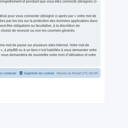
 enregistrement et pendant que vous êtes connecté (désignés ci-
ilisé pour vous connecter (désigné ci-après par « votre mot de
gées par les lois sur la protection des données applicables dans
t être obligatoire ou facultative, à la discrétion de
choisir de recevoir ou non les courriels générés
e mot de passe sur plusieurs sites Internet. Votre mot de
 », à phpBB ou à un tiers n’est habilitée à vous demander votre
us vous demandera de soumettre votre nom d’utilisateur et votre
s contacter
Supprimer les cookies
Heures au format
UTC+02:00