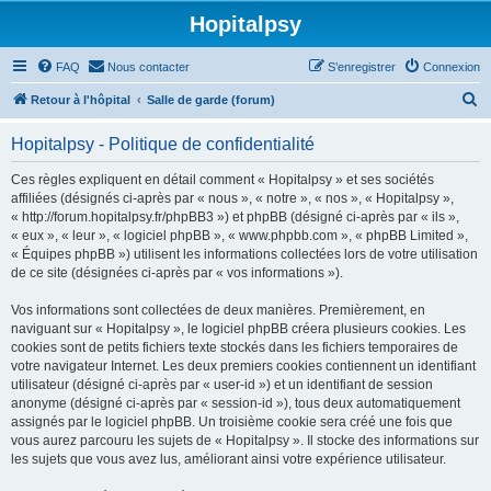
Hopitalpsy
FAQ
Nous contacter
S’enregistrer
Connexion
R
Retour à l'hôpital
Salle de garde (forum)
e
Hopitalpsy - Politique de confidentialité
c
h
Ces règles expliquent en détail comment « Hopitalpsy » et ses sociétés
affiliées (désignés ci-après par « nous », « notre », « nos », « Hopitalpsy »,
e
« http://forum.hopitalpsy.fr/phpBB3 ») et phpBB (désigné ci-après par « ils »,
r
« eux », « leur », « logiciel phpBB », « www.phpbb.com », « phpBB Limited »,
« Équipes phpBB ») utilisent les informations collectées lors de votre utilisation
c
de ce site (désignées ci-après par « vos informations »).
h
Vos informations sont collectées de deux manières. Premièrement, en
e
naviguant sur « Hopitalpsy », le logiciel phpBB créera plusieurs cookies. Les
r
cookies sont de petits fichiers texte stockés dans les fichiers temporaires de
votre navigateur Internet. Les deux premiers cookies contiennent un identifiant
utilisateur (désigné ci-après par « user-id ») et un identifiant de session
anonyme (désigné ci-après par « session-id »), tous deux automatiquement
assignés par le logiciel phpBB. Un troisième cookie sera créé une fois que
vous aurez parcouru les sujets de « Hopitalpsy ». Il stocke des informations sur
les sujets que vous avez lus, améliorant ainsi votre expérience utilisateur.