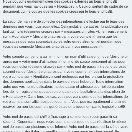
Nous pouvons également créer des cookies externes au logiciel phpBB
pendant que vous naviguez sur « Hopitalpsy ». Ceux-ci sortent du cadre de ce
document, qui ne couvre que les cookies créés par le logiciel phpBB.
La seconde manière de collecter des informations s’effectue par le biais des
données que vous nous soumettez. Cela inclut, entre autres : la publication en
tant qu’invité (désignée ci-après par « messages d’invités »), l’enregistrement
sur « Hopitalpsy » (désigné ci-après par « votre compte »), ainsi que les
messages que vous soumettez après votre enregistrement et pendant que
vous êtes connecté (désignés ci-après par « vos messages »).
Votre compte contiendra au minimum : un nom d’utilisateur unique (désigné ci-
après par « votre nom d’utilisateur »), un mot de passe personnel utilisé pour
vous connecter (désigné ci-après par « votre mot de passe »), et une adresse
courriel valide (désignée ci-après par « votre courriel »). Les informations de
votre compte sur « Hopitalpsy » sont protégées par les lois sur la protection
des données applicables dans le pays qui nous héberge. Toute information
autre que vos nom d’utilisateur, mot de passe et adresse courriel demandée
lors de l’enregistrement peut être obligatoire ou facultative, à la discrétion de
« Hopitalpsy ». Dans tous les cas, vous pouvez choisir quelles informations de
votre compte sont affichées publiquement. Vous pouvez également choisir de
recevoir ou non les courriels générés automatiquement par le logiciel phpBB.
Votre mot de passe est chiffré (hachage à sens unique) pour garantir sa
sécurité. Cependant, nous vous recommandons de ne pas réutiliser le même
mot de passe sur plusieurs sites Internet. Votre mot de passe est la clé de votre
compte sur « Hopitalpsy », veuillez donc le conserver précieusement. En