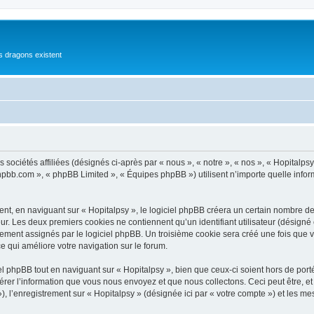
es dragons existent
 sociétés affiliées (désignés ci-après par « nous », « notre », « nos », « Hopitalpsy
.phpbb.com », « phpBB Limited », « Équipes phpBB ») utilisent n’importe quelle infor
t, en naviguant sur « Hopitalpsy », le logiciel phpBB créera un certain nombre de c
ur. Les deux premiers cookies ne contiennent qu’un identifiant utilisateur (désigné c
ement assignés par le logiciel phpBB. Un troisième cookie sera créé une fois que vo
ce qui améliore votre navigation sur le forum.
 phpBB tout en naviguant sur « Hopitalpsy », bien que ceux-ci soient hors de por
er l’information que vous nous envoyez et que nous collectons. Ceci peut être, et n
 »), l’enregistrement sur « Hopitalpsy » (désignée ici par « votre compte ») et les 