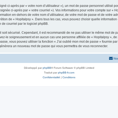
gné ci-après par « votre nom d’utilisateur »), un mot de passe personnel utilisé po
signée ci-après par « votre courriel »). Vos informations pour votre compte sur « Ho
mation en-dehors de votre nom d’utilisateur, de votre mot de passe et de votre adr
iscrétion de « Hopitalpsy ». Dans tous les cas, vous pouvez choisir quelle informati
 de courriel par le logiciel phpBB.
l soit sécurisé. Cependant, il est recommandé de ne pas utiliser le même mot de pas
rvez-le soigneusement et en aucun cas une personne affiliée de « Hopitalpsy », d
passe, vous pouvez utiliser la fonction « J’ai oublié mon mot de passe » fournie p
pBB générera un nouveau mot de passe qui vous permettra de vous reconnecter.
Nou
Développé par
phpBB
® Forum Software © phpBB Limited
Traduit par
phpBB-fr.com
Confidentialité
|
Conditions