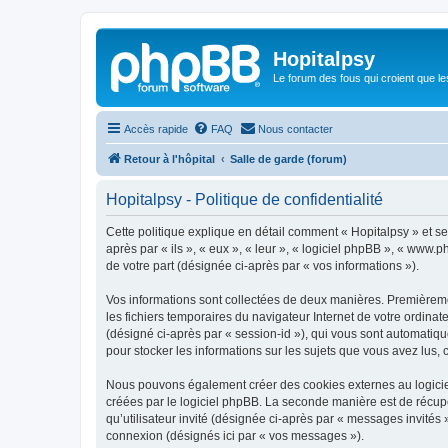
Hopitalpsy
Le forum des fous qui croient que l
Accès rapide
FAQ
Nous contacter
Retour à l'hôpital
Salle de garde (forum)
Hopitalpsy - Politique de confidentialité
Cette politique explique en détail comment « Hopitalpsy » et ses
après par « ils », « eux », « leur », « logiciel phpBB », « www
de votre part (désignée ci-après par « vos informations »).
Vos informations sont collectées de deux manières. Premièremen
les fichiers temporaires du navigateur Internet de votre ordinate
(désigné ci-après par « session-id »), qui vous sont automatiqu
pour stocker les informations sur les sujets que vous avez lus, 
Nous pouvons également créer des cookies externes au logiciel
créées par le logiciel phpBB. La seconde manière est de récupér
qu’utilisateur invité (désignée ci-après par « messages invités
connexion (désignés ici par « vos messages »).