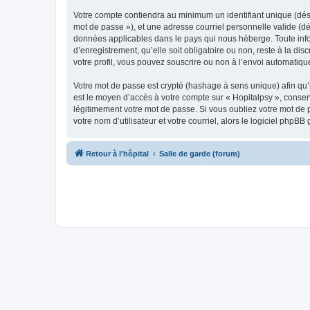
Votre compte contiendra au minimum un identifiant unique (dési
mot de passe »), et une adresse courriel personnelle valide (dé
données applicables dans le pays qui nous héberge. Toute infor
d’enregistrement, qu’elle soit obligatoire ou non, reste à la d
votre profil, vous pouvez souscrire ou non à l’envoi automatique
Votre mot de passe est crypté (hashage à sens unique) afin qu’i
est le moyen d’accès à votre compte sur « Hopitalpsy », conse
légitimement votre mot de passe. Si vous oubliez votre mot de 
votre nom d’utilisateur et votre courriel, alors le logiciel ph
Retour à l'hôpital
Salle de garde (forum)