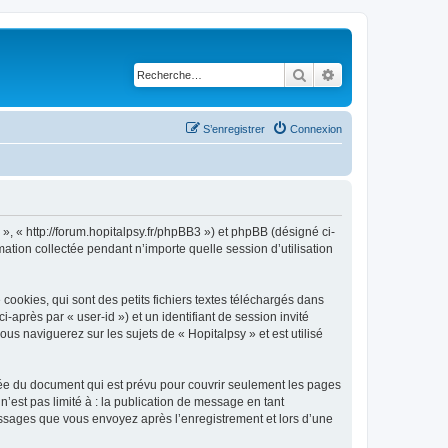
Rechercher
Recherche avancé
S’enregistrer
Connexion
 », « http://forum.hopitalpsy.fr/phpBB3 ») et phpBB (désigné ci-
mation collectée pendant n’importe quelle session d’utilisation
ookies, qui sont des petits fichiers textes téléchargés dans
i-après par « user-id ») et un identifiant de session invité
us naviguerez sur les sujets de « Hopitalpsy » et est utilisé
tée du document qui est prévu pour couvrir seulement les pages
’est pas limité à : la publication de message en tant
messages que vous envoyez après l’enregistrement et lors d’une