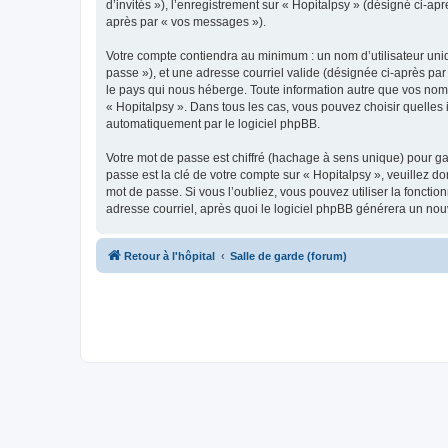
d’invités »), l’enregistrement sur « Hopitalpsy » (désigné ci-
après par « vos messages »).
Votre compte contiendra au minimum : un nom d’utilisateur uniq
passe »), et une adresse courriel valide (désignée ci-après par
le pays qui nous héberge. Toute information autre que vos nom d
« Hopitalpsy ». Dans tous les cas, vous pouvez choisir quelles
automatiquement par le logiciel phpBB.
Votre mot de passe est chiffré (hachage à sens unique) pour ga
passe est la clé de votre compte sur « Hopitalpsy », veuillez d
mot de passe. Si vous l’oubliez, vous pouvez utiliser la foncti
adresse courriel, après quoi le logiciel phpBB générera un no
Retour à l'hôpital
Salle de garde (forum)