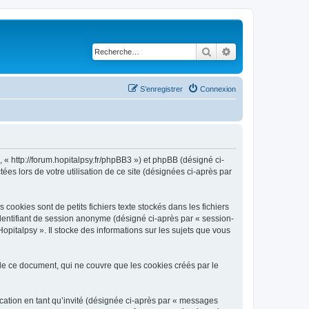
Rechercher
Recherche avancé
S’enregistrer
Connexion
, « http://forum.hopitalpsy.fr/phpBB3 ») et phpBB (désigné ci-
ées lors de votre utilisation de ce site (désignées ci-après par
ookies sont de petits fichiers texte stockés dans les fichiers
 identifiant de session anonyme (désigné ci-après par « session-
pitalpsy ». Il stocke des informations sur les sujets que vous
e ce document, qui ne couvre que les cookies créés par le
ication en tant qu’invité (désignée ci-après par « messages