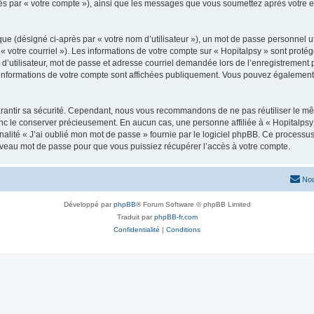
après par « votre compte »), ainsi que les messages que vous soumettez après votre
ue (désigné ci-après par « votre nom d’utilisateur »), un mot de passe personnel ut
 « votre courriel »). Les informations de votre compte sur « Hopitalpsy » sont proté
’utilisateur, mot de passe et adresse courriel demandée lors de l’enregistrement peu
 informations de votre compte sont affichées publiquement. Vous pouvez également 
rantir sa sécurité. Cependant, nous vous recommandons de ne pas réutiliser le mêm
onc le conserver précieusement. En aucun cas, une personne affiliée à « Hopitalpsy
onnalité « J’ai oublié mon mot de passe » fournie par le logiciel phpBB. Ce process
uveau mot de passe pour que vous puissiez récupérer l’accès à votre compte.
Nou
Développé par
phpBB
® Forum Software © phpBB Limited
Traduit par
phpBB-fr.com
Confidentialité
|
Conditions