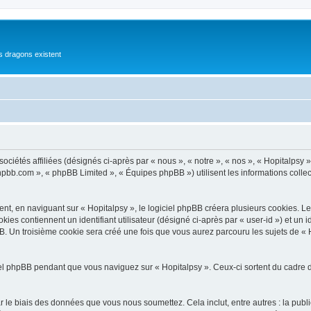
es dragons existent
ciétés affiliées (désignés ci-après par « nous », « notre », « nos », « Hopitalpsy »
phpbb.com », « phpBB Limited », « Équipes phpBB ») utilisent les informations collect
, en naviguant sur « Hopitalpsy », le logiciel phpBB créera plusieurs cookies. Les c
kies contiennent un identifiant utilisateur (désigné ci-après par « user-id ») et un
. Un troisième cookie sera créé une fois que vous aurez parcouru les sujets de « Ho
l phpBB pendant que vous naviguez sur « Hopitalpsy ». Ceux-ci sortent du cadre d
 le biais des données que vous nous soumettez. Cela inclut, entre autres : la publ