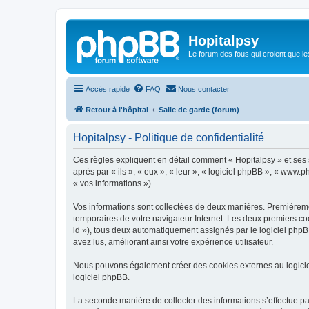
Hopitalpsy
Le forum des fous qui croient que l
Accès rapide
FAQ
Nous contacter
Retour à l'hôpital
Salle de garde (forum)
Hopitalpsy - Politique de confidentialité
Ces règles expliquent en détail comment « Hopitalpsy » et ses so
après par « ils », « eux », « leur », « logiciel phpBB », « www.
« vos informations »).
Vos informations sont collectées de deux manières. Premièrement
temporaires de votre navigateur Internet. Les deux premiers coo
id »), tous deux automatiquement assignés par le logiciel phpBB
avez lus, améliorant ainsi votre expérience utilisateur.
Nous pouvons également créer des cookies externes au logicie
logiciel phpBB.
La seconde manière de collecter des informations s’effectue par