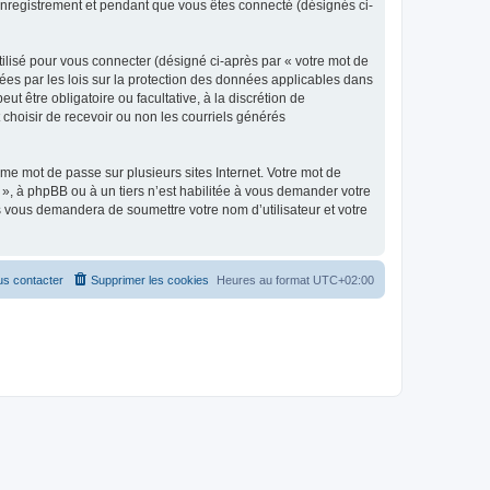
 enregistrement et pendant que vous êtes connecté (désignés ci-
ilisé pour vous connecter (désigné ci-après par « votre mot de
gées par les lois sur la protection des données applicables dans
t être obligatoire ou facultative, à la discrétion de
choisir de recevoir ou non les courriels générés
e mot de passe sur plusieurs sites Internet. Votre mot de
 », à phpBB ou à un tiers n’est habilitée à vous demander votre
us vous demandera de soumettre votre nom d’utilisateur et votre
s contacter
Supprimer les cookies
Heures au format
UTC+02:00