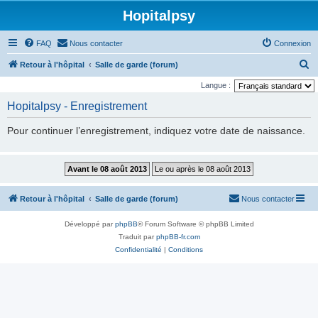
Hopitalpsy
FAQ
Nous contacter
Connexion
R
Retour à l'hôpital
Salle de garde (forum)
e
Langue :
c
Hopitalpsy - Enregistrement
h
Pour continuer l’enregistrement, indiquez votre date de naissance.
e
r
c
h
Retour à l'hôpital
Salle de garde (forum)
Nous contacter
e
r
Développé par
phpBB
® Forum Software © phpBB Limited
Traduit par
phpBB-fr.com
Confidentialité
|
Conditions