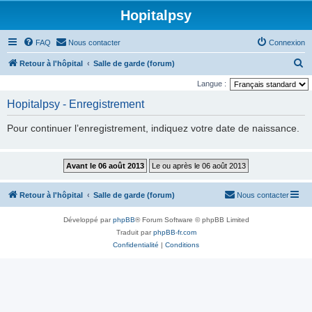
Hopitalpsy
FAQ
Nous contacter
Connexion
R
Retour à l'hôpital
Salle de garde (forum)
e
Langue :
c
Hopitalpsy - Enregistrement
h
Pour continuer l’enregistrement, indiquez votre date de naissance.
e
r
c
h
Retour à l'hôpital
Salle de garde (forum)
Nous contacter
e
r
Développé par
phpBB
® Forum Software © phpBB Limited
Traduit par
phpBB-fr.com
Confidentialité
|
Conditions