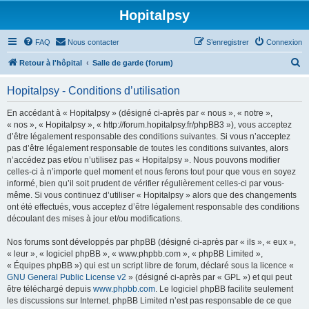
Hopitalpsy
FAQ
Nous contacter
S’enregistrer
Connexion
R
Retour à l'hôpital
Salle de garde (forum)
e
Hopitalpsy - Conditions d’utilisation
c
h
En accédant à « Hopitalpsy » (désigné ci-après par « nous », « notre »,
« nos », « Hopitalpsy », « http://forum.hopitalpsy.fr/phpBB3 »), vous acceptez
e
d’être légalement responsable des conditions suivantes. Si vous n’acceptez
r
pas d’être légalement responsable de toutes les conditions suivantes, alors
n’accédez pas et/ou n’utilisez pas « Hopitalpsy ». Nous pouvons modifier
c
celles-ci à n’importe quel moment et nous ferons tout pour que vous en soyez
h
informé, bien qu’il soit prudent de vérifier régulièrement celles-ci par vous-
même. Si vous continuez d’utiliser « Hopitalpsy » alors que des changements
e
ont été effectués, vous acceptez d’être légalement responsable des conditions
r
découlant des mises à jour et/ou modifications.
Nos forums sont développés par phpBB (désigné ci-après par « ils », « eux »,
« leur », « logiciel phpBB », « www.phpbb.com », « phpBB Limited »,
« Équipes phpBB ») qui est un script libre de forum, déclaré sous la licence «
GNU General Public License v2
» (désigné ci-après par « GPL ») et qui peut
être téléchargé depuis
www.phpbb.com
. Le logiciel phpBB facilite seulement
les discussions sur Internet. phpBB Limited n’est pas responsable de ce que