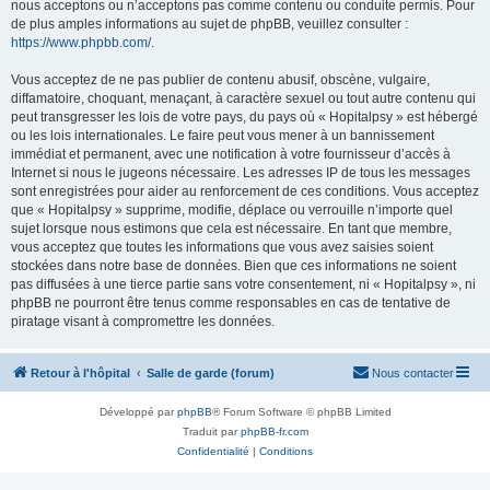
nous acceptons ou n’acceptons pas comme contenu ou conduite permis. Pour
de plus amples informations au sujet de phpBB, veuillez consulter :
https://www.phpbb.com/
.
Vous acceptez de ne pas publier de contenu abusif, obscène, vulgaire,
diffamatoire, choquant, menaçant, à caractère sexuel ou tout autre contenu qui
peut transgresser les lois de votre pays, du pays où « Hopitalpsy » est hébergé
ou les lois internationales. Le faire peut vous mener à un bannissement
immédiat et permanent, avec une notification à votre fournisseur d’accès à
Internet si nous le jugeons nécessaire. Les adresses IP de tous les messages
sont enregistrées pour aider au renforcement de ces conditions. Vous acceptez
que « Hopitalpsy » supprime, modifie, déplace ou verrouille n’importe quel
sujet lorsque nous estimons que cela est nécessaire. En tant que membre,
vous acceptez que toutes les informations que vous avez saisies soient
stockées dans notre base de données. Bien que ces informations ne soient
pas diffusées à une tierce partie sans votre consentement, ni « Hopitalpsy », ni
phpBB ne pourront être tenus comme responsables en cas de tentative de
piratage visant à compromettre les données.
Retour à l'hôpital
Salle de garde (forum)
Nous contacter
Développé par
phpBB
® Forum Software © phpBB Limited
Traduit par
phpBB-fr.com
Confidentialité
|
Conditions