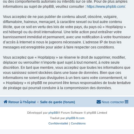
ou des comportements autorisés ou interdits sur ce site. Pour de plus amples
informations au sujet de phpBB, veuillez consulter :
https://www.phpbb.com/
.
Vous acceptez de ne pas publier de contenu abusif, obscène, vulgaire,
diffamatoire, haineux, menaçant, à caractère sexuel ou tout autre contenu
illicite, que ce soit en vertu des lois de votre pays, du pays où « Hopitalpsy »
est hébergé ou du droit international. Une telle action peut entraîner votre
bannissement immédiat et permanent, avec une notification à votre fournisseur
d’accès à Internet si nous le jugeons nécessaire. L’adresse IP de tous les
messages est enregistrée pour aider à faire respecter ces conditions.
Vous acceptez que « Hopitalpsy » se réserve le droit de supprimer, modifier,
déplacer ou verrouiller n’importe quel sujet à tout moment, à notre seule
discrétion. En tant que membre, vous acceptez que toutes les informations que
vous saisissez soient stockées dans une base de données. Bien que ces
informations ne soient pas divulguées à un tiers sans votre consentement, ni
« Hopitalpsy » ni phpBB ne pourront être tenus responsables de toute tentative
de piratage qui pourrait conduire à la compromission des données.
Retour à l'hôpital
Salle de garde (forum)
Nous contacter
Développé par
phpBB
® Forum Software © phpBB Limited
Traduit par
phpBB-fr.com
Confidentialité
|
Conditions