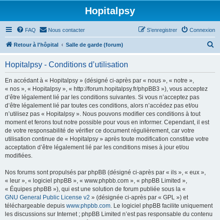
Hopitalpsy
FAQ
Nous contacter
S’enregistrer
Connexion
R
Retour à l'hôpital
Salle de garde (forum)
e
Hopitalpsy - Conditions d’utilisation
c
h
En accédant à « Hopitalpsy » (désigné ci-après par « nous », « notre »,
« nos », « Hopitalpsy », « http://forum.hopitalpsy.fr/phpBB3 »), vous acceptez
e
d’être légalement lié par les conditions suivantes. Si vous n’acceptez pas
r
d’être légalement lié par toutes ces conditions, alors n’accédez pas et/ou
n’utilisez pas « Hopitalpsy ». Nous pouvons modifier ces conditions à tout
c
moment et ferons tout notre possible pour vous en informer. Cependant, il est
h
de votre responsabilité de vérifier ce document régulièrement, car votre
utilisation continue de « Hopitalpsy » après toute modification constitue votre
e
acceptation d’être légalement lié par les conditions mises à jour et/ou
r
modifiées.
Nos forums sont propulsés par phpBB (désigné ci-après par « ils », « eux »,
« leur », « logiciel phpBB », « www.phpbb.com », « phpBB Limited »,
« Équipes phpBB »), qui est une solution de forum publiée sous la «
GNU General Public License v2
» (désignée ci-après par « GPL ») et
téléchargeable depuis
www.phpbb.com
. Le logiciel phpBB facilite uniquement
les discussions sur Internet ; phpBB Limited n’est pas responsable du contenu