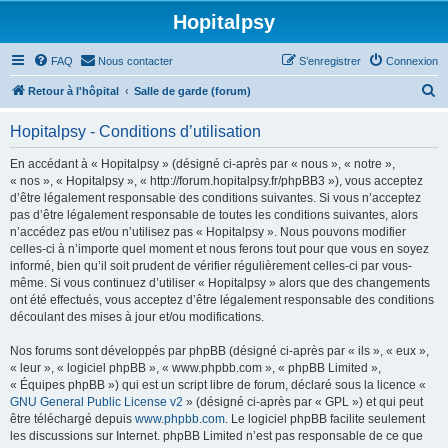
Hopitalpsy
FAQ
Nous contacter
S’enregistrer
Connexion
R
Retour à l'hôpital
Salle de garde (forum)
e
Hopitalpsy - Conditions d’utilisation
c
h
En accédant à « Hopitalpsy » (désigné ci-après par « nous », « notre »,
« nos », « Hopitalpsy », « http://forum.hopitalpsy.fr/phpBB3 »), vous acceptez
e
d’être légalement responsable des conditions suivantes. Si vous n’acceptez
r
pas d’être légalement responsable de toutes les conditions suivantes, alors
n’accédez pas et/ou n’utilisez pas « Hopitalpsy ». Nous pouvons modifier
c
celles-ci à n’importe quel moment et nous ferons tout pour que vous en soyez
h
informé, bien qu’il soit prudent de vérifier régulièrement celles-ci par vous-
même. Si vous continuez d’utiliser « Hopitalpsy » alors que des changements
e
ont été effectués, vous acceptez d’être légalement responsable des conditions
r
découlant des mises à jour et/ou modifications.
Nos forums sont développés par phpBB (désigné ci-après par « ils », « eux »,
« leur », « logiciel phpBB », « www.phpbb.com », « phpBB Limited »,
« Équipes phpBB ») qui est un script libre de forum, déclaré sous la licence «
GNU General Public License v2
» (désigné ci-après par « GPL ») et qui peut
être téléchargé depuis
www.phpbb.com
. Le logiciel phpBB facilite seulement
les discussions sur Internet. phpBB Limited n’est pas responsable de ce que