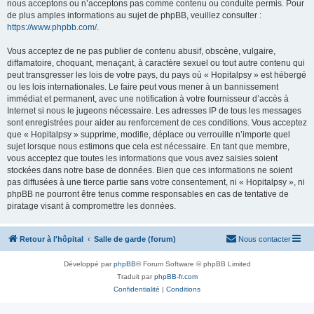
nous acceptons ou n’acceptons pas comme contenu ou conduite permis. Pour
de plus amples informations au sujet de phpBB, veuillez consulter :
https://www.phpbb.com/
.
Vous acceptez de ne pas publier de contenu abusif, obscène, vulgaire,
diffamatoire, choquant, menaçant, à caractère sexuel ou tout autre contenu qui
peut transgresser les lois de votre pays, du pays où « Hopitalpsy » est hébergé
ou les lois internationales. Le faire peut vous mener à un bannissement
immédiat et permanent, avec une notification à votre fournisseur d’accès à
Internet si nous le jugeons nécessaire. Les adresses IP de tous les messages
sont enregistrées pour aider au renforcement de ces conditions. Vous acceptez
que « Hopitalpsy » supprime, modifie, déplace ou verrouille n’importe quel
sujet lorsque nous estimons que cela est nécessaire. En tant que membre,
vous acceptez que toutes les informations que vous avez saisies soient
stockées dans notre base de données. Bien que ces informations ne soient
pas diffusées à une tierce partie sans votre consentement, ni « Hopitalpsy », ni
phpBB ne pourront être tenus comme responsables en cas de tentative de
piratage visant à compromettre les données.
Retour à l'hôpital
Salle de garde (forum)
Nous contacter
Développé par
phpBB
® Forum Software © phpBB Limited
Traduit par
phpBB-fr.com
Confidentialité
|
Conditions