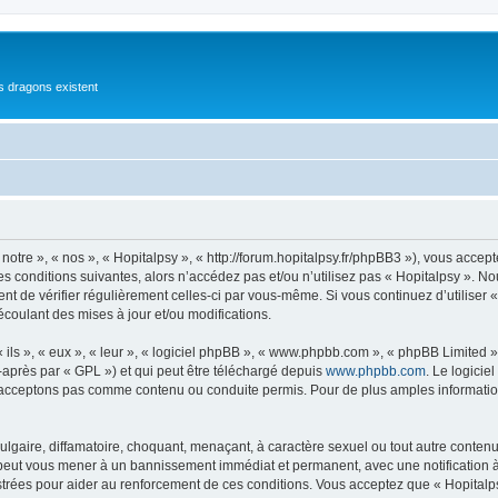
es dragons existent
notre », « nos », « Hopitalpsy », « http://forum.hopitalpsy.fr/phpBB3 »), vous acce
s conditions suivantes, alors n’accédez pas et/ou n’utilisez pas « Hopitalpsy ». N
dent de vérifier régulièrement celles-ci par vous-même. Si vous continuez d’utiliser
coulant des mises à jour et/ou modifications.
ls », « eux », « leur », « logiciel phpBB », « www.phpbb.com », « phpBB Limited »,
-après par « GPL ») et qui peut être téléchargé depuis
www.phpbb.com
. Le logicie
acceptons pas comme contenu ou conduite permis. Pour de plus amples informations
lgaire, diffamatoire, choquant, menaçant, à caractère sexuel ou tout autre contenu 
e peut vous mener à un bannissement immédiat et permanent, avec une notification à 
trées pour aider au renforcement de ces conditions. Vous acceptez que « Hopitalps