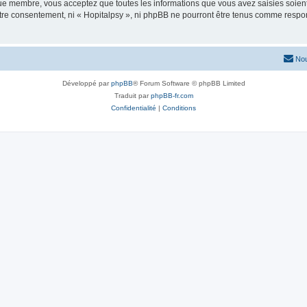
que membre, vous acceptez que toutes les informations que vous avez saisies soie
votre consentement, ni « Hopitalpsy », ni phpBB ne pourront être tenus comme respo
Nou
Développé par
phpBB
® Forum Software © phpBB Limited
Traduit par
phpBB-fr.com
Confidentialité
|
Conditions