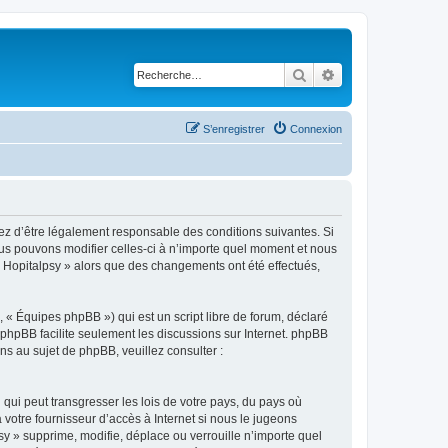
Rechercher
Recherche avancé
S’enregistrer
Connexion
ptez d’être légalement responsable des conditions suivantes. Si
ous pouvons modifier celles-ci à n’importe quel moment et nous
 « Hopitalpsy » alors que des changements ont été effectués,
 « Équipes phpBB ») qui est un script libre de forum, déclaré
l phpBB facilite seulement les discussions sur Internet. phpBB
 au sujet de phpBB, veuillez consulter :
qui peut transgresser les lois de votre pays, du pays où
votre fournisseur d’accès à Internet si nous le jugeons
y » supprime, modifie, déplace ou verrouille n’importe quel