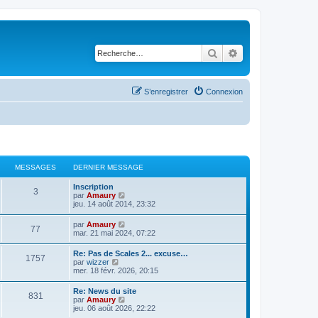
Rechercher
Recherche avancé
S’enregistrer
Connexion
MESSAGES
DERNIER MESSAGE
D
Inscription
M
3
e
V
par
Amaury
r
o
jeu. 14 août 2014, 23:32
e
n
i
i
r
D
V
par
Amaury
s
M
77
e
l
e
o
mar. 21 mai 2024, 07:22
r
e
r
i
s
m
d
e
n
r
D
Re: Pas de Scales 2... excuse…
e
e
M
1757
i
l
e
V
par
wizzer
s
r
a
s
e
e
r
o
mer. 18 févr. 2026, 20:15
s
n
r
d
e
n
i
a
i
g
s
m
e
i
r
g
e
D
Re: News du site
e
r
s
M
831
e
l
e
r
e
V
par
Amaury
s
n
e
a
r
e
m
r
o
jeu. 06 août 2026, 22:22
s
i
s
m
d
e
e
n
i
a
e