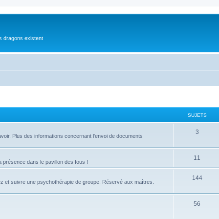
es dragons existent
SUJETS
S
3
 à avoir. Plus des informations concernant l'envoi de documents
u
j
S
11
présence dans le pavillon des fous !
e
u
S
144
ez et suivre une psychothérapie de groupe. Réservé aux maîtres.
t
j
u
s
e
j
S
56
t
e
u