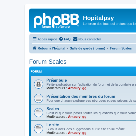
Hopitalpsy
Le forum des fous qui croient que l
Accès rapide
FAQ
Nous contacter
Retour à l'hôpital
Salle de garde (forum)
Forum Scales
Forum Scales
FORUM
Préambule
Petite explication sur l'utilisation du forum et de la conduite
Modérateurs :
Amaury
,
gg
Présentation des membres du forum
Pour que chacun explique ses névroses et ses raisons de sa 
Scales
C'est ici que vous posez toutes les questions que vous voul
Modérateurs :
Amaury
,
gg
Le site
Si vous avez des suggestions sur le site en lui-même
Modérateurs :
Amaury
,
gg