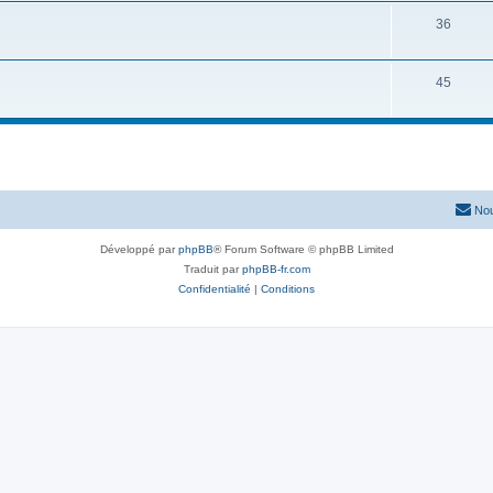
s
t
j
S
36
s
e
u
t
j
S
45
s
e
u
t
j
s
e
t
Nou
s
Développé par
phpBB
® Forum Software © phpBB Limited
Traduit par
phpBB-fr.com
Confidentialité
|
Conditions