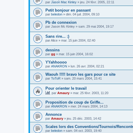
par
Jason Mac Kinley
»
jeu. 24 févr. 2005, 22:11
Petit bonjour en passant
par
beledon
»
dim. 04 juil. 2004, 09:10
Pb de connexion
par
Jason Mc Kinley
»
sam. 29 mai 2004, 19:17
Sans rire... :)
par
Alice
»
mar. 15 juin 2004, 02:40
dessins
par
gg
»
mar. 15 juin 2004, 16:02
YYahhoooo
par
ANAKRON
»
lun. 26 avr. 2004, 02:21
Waouh !!!!! bravo les gars pour ce site
par
ToToR
»
sam. 20 mars 2004, 15:41
Pour orienter le travail
par
Amaury
»
mar. 25 févr. 2003, 11:20
Proposition de coup de Griffe...
par
ANAKRON
»
mer. 24 mars 2004, 14:13
Annonce
par
Amaury
»
jeu. 25 déc. 2003, 14:42
Scales lors des Conventions/Tournois/Rencontr
par
beledon
»
sam. 04 oct. 2003, 19:40