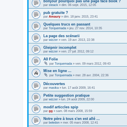
bonjour pourquoi pas une page face book ?
par
steack
»
dim. 06 sept. 2015, 12:05
pub gratuite ?
par
Amaury
»
dim. 18 janv. 2015, 23:41
Quelques trucs en passant
par
Torquemada
»
jeu. 27 nov. 2014, 10:35
La page des scénarii
par
wizzer
»
ven. 19 avr. 2013, 22:38
Gleipnir incomplet
par
wizzer
»
ven. 27 juil. 2012, 09:12
A0 Folie
par
Torquemada
»
ven. 09 mars 2012, 09:43
Mise en ligne ...
par
Torquemada
»
mer. 28 avr. 2004, 22:36
Découvertes
par
masika
»
lun. 17 août 2009, 16:41
Petite suggestion pratique
par
wizzer
»
lun. 24 août 2009, 22:00
modif articcles spip
par
gg
»
sam. 08 mars 2008, 15:59
Notre père à tous s'en est allé ...
par
beledon
»
mer. 05 mars 2008, 12:41