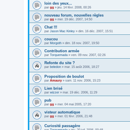
loin des yeux...
par
gg
»
jeu. 14 févr. 2008, 00:26
nouveau forum, nouvelles règles
par
gg
»
mer. 19 déc. 2007, 14:50
Chat !!!
par
Jason Mac Kinley
»
dim. 16 déc. 2007, 15:51
coucou
par
Morgoth
»
dim. 18 nov. 2007, 19:50
Contribution armée
par
Torquemada
»
ven. 09 nov. 2007, 02:26
Refonte du site ?
par
beledon
»
mar. 15 août 2006, 18:27
Proposition de boulot
par
Amaury
»
sam. 11 nov. 2006, 15:23
Lien brisé
par
wizzer
»
mar. 19 déc. 2006, 11:29
pub
par
gg
»
mer. 04 mai 2005, 17:20
visteur automatique
par
gg
»
mer. 01 févr. 2006, 21:48
Curiosité passagère
par
Torquemada
»
jeu. 20 juil. 2006, 00:48