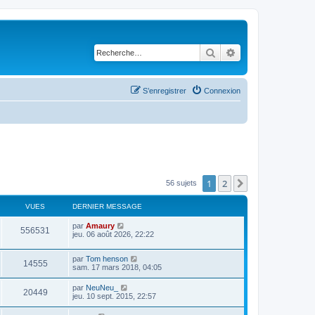
Rechercher
Recherche avancé
S’enregistrer
Connexion
1
2
Suivante
56 sujets
VUES
DERNIER MESSAGE
D
par
Amaury
V
556531
e
jeu. 06 août 2026, 22:22
r
u
n
D
par
Tom henson
i
V
14555
e
e
sam. 17 mars 2018, 04:05
e
r
r
u
n
s
m
D
par
NeuNeu_
V
20449
i
e
e
jeu. 10 sept. 2015, 22:57
e
e
s
r
r
u
s
n