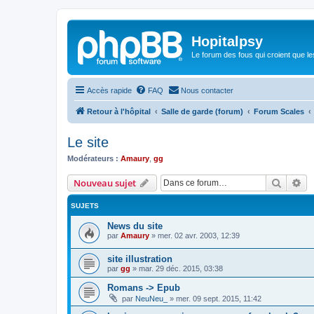
Hopitalpsy
Le forum des fous qui croient que l
Accès rapide
FAQ
Nous contacter
Retour à l'hôpital
Salle de garde (forum)
Forum Scales
Le site
Modérateurs :
Amaury
,
gg
Recher
Re
Nouveau sujet
SUJETS
News du site
par
Amaury
»
mer. 02 avr. 2003, 12:39
site illustration
par
gg
»
mar. 29 déc. 2015, 03:38
Romans -> Epub
par
NeuNeu_
»
mer. 09 sept. 2015, 11:42