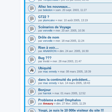
Allez les nouveaux...
par
beledon
»
sam. 20 sept. 2003, 11:27
GT22 ?
par
plumcake
»
mer. 10 août 2005, 13:19
Scénarios de Voyage
par
vervelle
»
mer. 20 avr. 2005, 10:36
Drôle de nom
par
vervelle
»
mer. 18 mai 2005, 11:24
Rien à voir....
par
ANAKRON
»
dim. 24 avr. 2005, 16:30
Bug ???
par
Invité
»
mer. 28 mai 2003, 21:47
Ubiquité
par
mac ennely
»
mar. 08 mars 2005, 18:39
dans la continuité du précédent...
par
mac ennely
»
lun. 14 mars 2005, 18:43
Bonjour
par
harriok
»
mar. 01 mars 2005, 12:52
Probleme e-mail Omphalos
par
Amaury
»
dim. 27 févr. 2005, 11:29
Youpi, je suis le 10 000e visiteur du site !!!