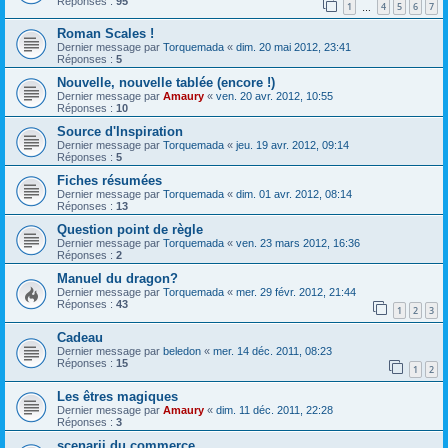
Réponses :
95
1
4
5
6
7
…
Roman Scales !
Dernier message par
Torquemada
«
dim. 20 mai 2012, 23:41
Réponses :
5
Nouvelle, nouvelle tablée (encore !)
Dernier message par
Amaury
«
ven. 20 avr. 2012, 10:55
Réponses :
10
Source d'Inspiration
Dernier message par
Torquemada
«
jeu. 19 avr. 2012, 09:14
Réponses :
5
Fiches résumées
Dernier message par
Torquemada
«
dim. 01 avr. 2012, 08:14
Réponses :
13
Question point de règle
Dernier message par
Torquemada
«
ven. 23 mars 2012, 16:36
Réponses :
2
Manuel du dragon?
Dernier message par
Torquemada
«
mer. 29 févr. 2012, 21:44
Réponses :
43
1
2
3
Cadeau
Dernier message par
beledon
«
mer. 14 déc. 2011, 08:23
Réponses :
15
1
2
Les êtres magiques
Dernier message par
Amaury
«
dim. 11 déc. 2011, 22:28
Réponses :
3
scenarii du commerce