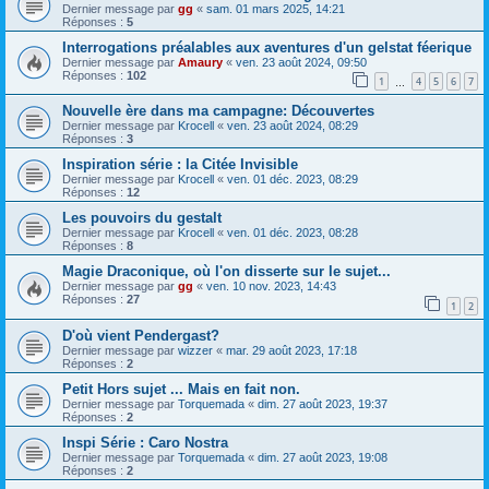
Dernier message par
gg
«
sam. 01 mars 2025, 14:21
Réponses :
5
Interrogations préalables aux aventures d'un gelstat féerique
Dernier message par
Amaury
«
ven. 23 août 2024, 09:50
Réponses :
102
1
4
5
6
7
…
Nouvelle ère dans ma campagne: Découvertes
Dernier message par
Krocell
«
ven. 23 août 2024, 08:29
Réponses :
3
Inspiration série : la Citée Invisible
Dernier message par
Krocell
«
ven. 01 déc. 2023, 08:29
Réponses :
12
Les pouvoirs du gestalt
Dernier message par
Krocell
«
ven. 01 déc. 2023, 08:28
Réponses :
8
Magie Draconique, où l'on disserte sur le sujet...
Dernier message par
gg
«
ven. 10 nov. 2023, 14:43
Réponses :
27
1
2
D'où vient Pendergast?
Dernier message par
wizzer
«
mar. 29 août 2023, 17:18
Réponses :
2
Petit Hors sujet ... Mais en fait non.
Dernier message par
Torquemada
«
dim. 27 août 2023, 19:37
Réponses :
2
Inspi Série : Caro Nostra
Dernier message par
Torquemada
«
dim. 27 août 2023, 19:08
Réponses :
2