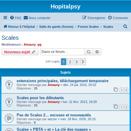
Hopitalpsy
FAQ
Nous contacter
S’enregistrer
Connexion
R
Retour à l'hôpital
Salle de garde (forum)
Forum Scales
Scales
e
Scales
c
Modérateurs :
Amaury
,
gg
h
Rechercher
Recherche avanc
Nouveau sujet
e
1
2
3
Suivante
144 sujets
r
c
Sujets
h
extensions principales, téléchargement temporaire
e
Dernier message par
Amaury
«
dim. 24 juil. 2016, 20:02
Réponses :
25
r
1
2
Scales pour les débutants
Dernier message par
Amaury
«
lun. 11 févr. 2013, 18:28
Réponses :
25
1
2
Pas de Scales 2... excuses et nouveautés
Dernier message par
wizzer
«
mer. 18 févr. 2026, 20:15
Réponses :
8
Scales « PBTA » et « La clé des nuages »