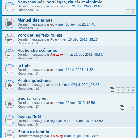
Nouveaux nés, sortilèges, rituels et alchimie
Dernier message par
wizzer
«
sam. 31 déc. 2022, 19:09
Réponses :
22
1
2
Manuel des armes
Dernier message par
gg
«
mer. 16 févr. 2022, 14:48
Réponses :
5
Vorok et les feux follets
Dernier message par
Futé
«
mer. 15 déc. 2021, 15:23
Réponses :
3
Recherche scénarios
Dernier message par
Amaury
«
mar. 12 oct. 2021, 09:32
Réponses :
4
le hulk
Dernier message par
gg
«
mer. 14 juil. 2021, 11:32
Réponses :
3
Petites questions
Dernier message par
Krocell
«
mar. 06 juil. 2021, 23:28
Réponses :
53
1
2
3
4
Guerre, ça y est
Dernier message par
gg
«
ven. 22 nov. 2019, 15:56
Réponses :
24
1
2
Joyeux Noël
Dernier message par
nightfalls
«
jeu. 10 janv. 2019, 18:52
Réponses :
6
Photo de famille
Dernier message par
Amaury
«
lun. 02 juil. 2018, 22:43