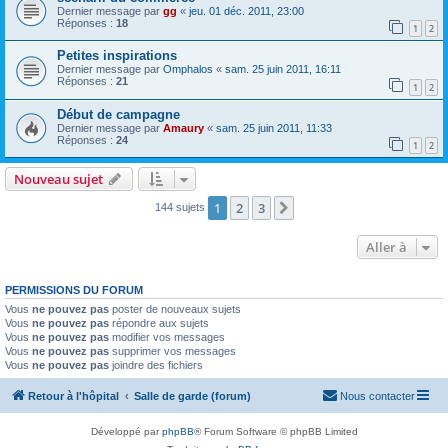
Dernier message par
gg
«
jeu. 01 déc. 2011, 23:00
Réponses :
18
1
2
Petites inspirations
Dernier message par
Omphalos
«
sam. 25 juin 2011, 16:11
Réponses :
21
1
2
Début de campagne
Dernier message par
Amaury
«
sam. 25 juin 2011, 11:33
Réponses :
24
1
2
Nouveau sujet
1
2
3
Suivante
144 sujets
Aller à
PERMISSIONS DU FORUM
Vous
ne pouvez pas
poster de nouveaux sujets
Vous
ne pouvez pas
répondre aux sujets
Vous
ne pouvez pas
modifier vos messages
Vous
ne pouvez pas
supprimer vos messages
Vous
ne pouvez pas
joindre des fichiers
Retour à l'hôpital
Salle de garde (forum)
Nous contacter
Développé par
phpBB
® Forum Software © phpBB Limited