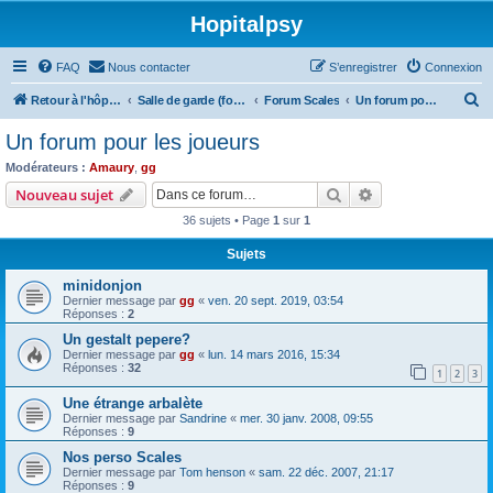
Hopitalpsy
FAQ
Nous contacter
S’enregistrer
Connexion
R
Retour à l'hôpital
Salle de garde (forum)
Forum Scales
Un forum pour les joueurs
e
Un forum pour les joueurs
c
Modérateurs :
Amaury
,
gg
h
Rechercher
Recherche avanc
Nouveau sujet
e
36 sujets • Page
1
sur
1
r
Sujets
c
minidonjon
h
Dernier message par
gg
«
ven. 20 sept. 2019, 03:54
e
Réponses :
2
r
Un gestalt pepere?
Dernier message par
gg
«
lun. 14 mars 2016, 15:34
Réponses :
32
1
2
3
Une étrange arbalète
Dernier message par
Sandrine
«
mer. 30 janv. 2008, 09:55
Réponses :
9
Nos perso Scales
Dernier message par
Tom henson
«
sam. 22 déc. 2007, 21:17
Réponses :
9