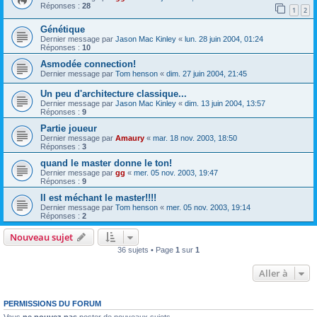
Réponses :
28
1
2
Génétique
Dernier message par
Jason Mac Kinley
«
lun. 28 juin 2004, 01:24
Réponses :
10
Asmodée connection!
Dernier message par
Tom henson
«
dim. 27 juin 2004, 21:45
Un peu d'architecture classique...
Dernier message par
Jason Mac Kinley
«
dim. 13 juin 2004, 13:57
Réponses :
9
Partie joueur
Dernier message par
Amaury
«
mar. 18 nov. 2003, 18:50
Réponses :
3
quand le master donne le ton!
Dernier message par
gg
«
mer. 05 nov. 2003, 19:47
Réponses :
9
Il est méchant le master!!!!
Dernier message par
Tom henson
«
mer. 05 nov. 2003, 19:14
Réponses :
2
Nouveau sujet
36 sujets • Page
1
sur
1
Aller à
PERMISSIONS DU FORUM
Vous
ne pouvez pas
poster de nouveaux sujets