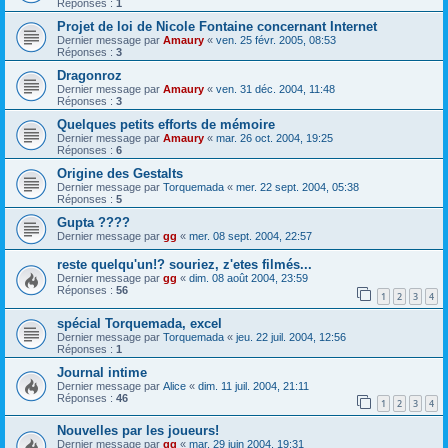
Réponses :
1
Projet de loi de Nicole Fontaine concernant Internet
Dernier message par
Amaury
«
ven. 25 févr. 2005, 08:53
Réponses :
3
Dragonroz
Dernier message par
Amaury
«
ven. 31 déc. 2004, 11:48
Réponses :
3
Quelques petits efforts de mémoire
Dernier message par
Amaury
«
mar. 26 oct. 2004, 19:25
Réponses :
6
Origine des Gestalts
Dernier message par
Torquemada
«
mer. 22 sept. 2004, 05:38
Réponses :
5
Gupta ????
Dernier message par
gg
«
mer. 08 sept. 2004, 22:57
reste quelqu'un!? souriez, z'etes filmés...
Dernier message par
gg
«
dim. 08 août 2004, 23:59
Réponses :
56
1
2
3
4
spécial Torquemada, excel
Dernier message par
Torquemada
«
jeu. 22 juil. 2004, 12:56
Réponses :
1
Journal intime
Dernier message par
Alice
«
dim. 11 juil. 2004, 21:11
Réponses :
46
1
2
3
4
Nouvelles par les joueurs!
Dernier message par
gg
«
mar. 29 juin 2004, 19:31