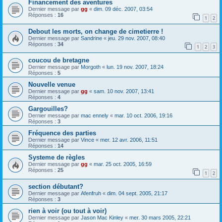
Financement des aventures
Dernier message par
gg
«
dim. 09 déc. 2007, 03:54
Réponses :
16
1
2
Debout les morts, on change de cimetierre !
Dernier message par
Sandrine
«
jeu. 29 nov. 2007, 08:40
Réponses :
34
1
2
3
coucou de bretagne
Dernier message par
Morgoth
«
lun. 19 nov. 2007, 18:24
Réponses :
5
Nouvelle venue
Dernier message par
gg
«
sam. 10 nov. 2007, 13:41
Réponses :
4
Gargouilles?
Dernier message par
mac ennely
«
mar. 10 oct. 2006, 19:16
Réponses :
3
Fréquence des parties
Dernier message par
Vince
«
mer. 12 avr. 2006, 11:51
Réponses :
14
Systeme de règles
Dernier message par
gg
«
mar. 25 oct. 2005, 16:59
Réponses :
25
1
2
section débutant?
Dernier message par
Afenfruh
«
dim. 04 sept. 2005, 21:17
Réponses :
3
rien à voir (ou tout à voir)
Dernier message par
Jason Mac Kinley
«
mer. 30 mars 2005, 22:21