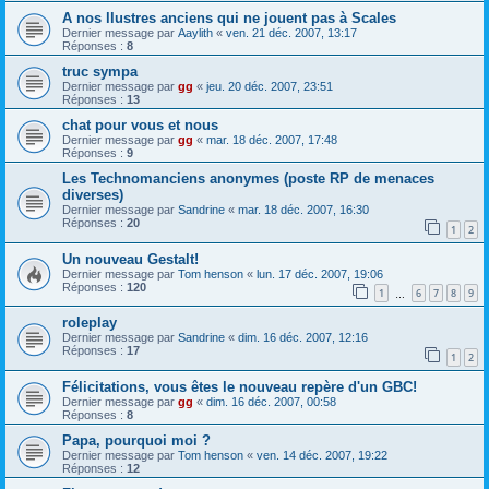
A nos llustres anciens qui ne jouent pas à Scales
Dernier message par
Aaylith
«
ven. 21 déc. 2007, 13:17
Réponses :
8
truc sympa
Dernier message par
gg
«
jeu. 20 déc. 2007, 23:51
Réponses :
13
chat pour vous et nous
Dernier message par
gg
«
mar. 18 déc. 2007, 17:48
Réponses :
9
Les Technomanciens anonymes (poste RP de menaces
diverses)
Dernier message par
Sandrine
«
mar. 18 déc. 2007, 16:30
Réponses :
20
1
2
Un nouveau Gestalt!
Dernier message par
Tom henson
«
lun. 17 déc. 2007, 19:06
Réponses :
120
1
6
7
8
9
…
roleplay
Dernier message par
Sandrine
«
dim. 16 déc. 2007, 12:16
Réponses :
17
1
2
Félicitations, vous êtes le nouveau repère d'un GBC!
Dernier message par
gg
«
dim. 16 déc. 2007, 00:58
Réponses :
8
Papa, pourquoi moi ?
Dernier message par
Tom henson
«
ven. 14 déc. 2007, 19:22
Réponses :
12