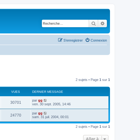
Rechercher
Recherche avancé
S’enregistrer
Connexion
2 sujets • Page
1
sur
1
VUES
DERNIER MESSAGE
par
gg
30701
ven. 30 sept. 2005, 14:46
par
gg
24770
sam. 31 juil. 2004, 00:01
2 sujets • Page
1
sur
1
Aller à