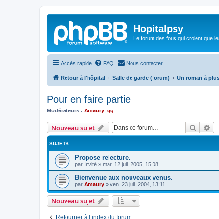
Hopitalpsy
Le forum des fous qui croient que l
Accès rapide
FAQ
Nous contacter
Retour à l'hôpital
Salle de garde (forum)
Un roman à plus
Pour en faire partie
Modérateurs :
Amaury
,
gg
Recher
Re
Nouveau sujet
SUJETS
Propose relecture.
par
Invité
»
mar. 12 juil. 2005, 15:08
Bienvenue aux nouveaux venus.
par
Amaury
»
ven. 23 juil. 2004, 13:11
Nouveau sujet
Retourner à l’index du forum