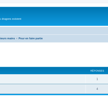
es dragons existent
ieurs mains
Pour en faire partie
cher
cherche avancée
RÉPONSES
1
4