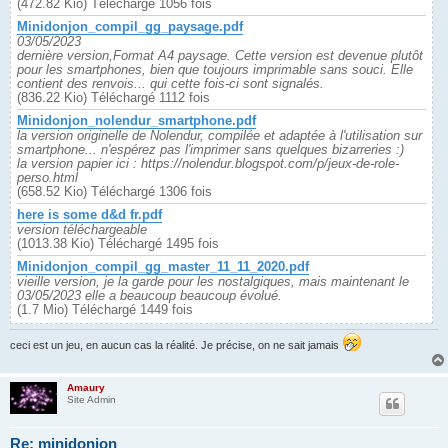
(472.82 Kio) Téléchargé 1056 fois
Minidonjon_compil_gg_paysage.pdf
03/05/2023
dernière version,Format A4 paysage. Cette version est devenue plutôt
pour les smartphones, bien que toujours imprimable sans souci. Elle
contient des renvois... qui cette fois-ci sont signalés.
(836.22 Kio) Téléchargé 1112 fois
Minidonjon_nolendur_smartphone.pdf
la version originelle de Nolendur, compilée et adaptée à l'utilisation sur
smartphone... n'espérez pas l'imprimer sans quelques bizarreries :)
la version papier ici : https://nolendur.blogspot.com/p/jeux-de-role-
perso.html
(658.52 Kio) Téléchargé 1306 fois
here is some d&d fr.pdf
version téléchargeable
(1013.38 Kio) Téléchargé 1495 fois
Minidonjon_compil_gg_master_11_11_2020.pdf
vieille version, je la garde pour les nostalgiques, mais maintenant le
03/05/2023 elle a beaucoup beaucoup évolué.
(1.7 Mio) Téléchargé 1449 fois
ceci est un jeu, en aucun cas la réalité. Je précise, on ne sait jamais
Amaury
Site Admin
Re: minidonjon