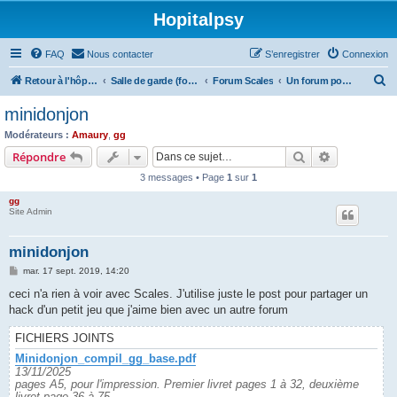
Hopitalpsy
FAQ
Nous contacter
S’enregistrer
Connexion
R
Retour à l'hôpital
Salle de garde (forum)
Forum Scales
Un forum pour les joueurs
e
minidonjon
c
Modérateurs :
Amaury
,
gg
h
Rechercher
Recherche 
Répondre
e
3 messages • Page
1
sur
1
r
gg
c
Site Admin
h
minidonjon
e
M
mar. 17 sept. 2019, 14:20
r
e
s
ceci n'a rien à voir avec Scales. J'utilise juste le post pour partager un
s
hack d'un petit jeu que j'aime bien avec un autre forum
a
g
e
FICHIERS JOINTS
Minidonjon_compil_gg_base.pdf
13/11/2025
pages A5, pour l'impression. Premier livret pages 1 à 32, deuxième
livret page 36 à 75