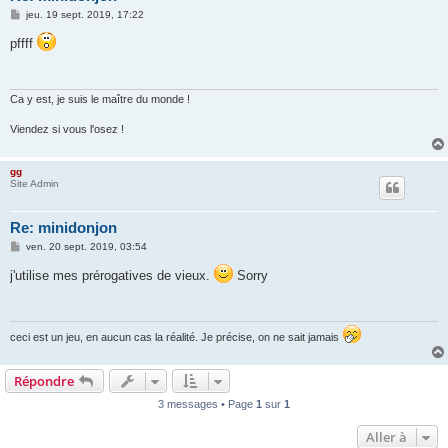
M
jeu. 19 sept. 2019, 17:22
e
s
pffff
s
a
g
e
Ca y est, je suis le maître du monde !
Viendez si vous l'osez !
gg
Site Admin
Re: minidonjon
M
ven. 20 sept. 2019, 03:54
e
s
j'utilise mes prérogatives de vieux.
Sorry
s
a
g
e
ceci est un jeu, en aucun cas la réalité. Je précise, on ne sait jamais
Répondre
3 messages • Page
1
sur
1
Aller à