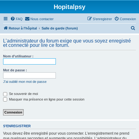
Hopitalpsy
FAQ
Nous contacter
S’enregistrer
Connexion
R
Retour à l'hôpital
Salle de garde (forum)
e
L’administrateur du forum exige que vous soyez enregistré
c
et connecté pour lire ce forum.
h
Nom d’utilisateur :
e
r
Mot de passe :
c
h
J’ai oublié mon mot de passe
e
Se souvenir de moi
r
Masquer ma présence en ligne pour cette session
S’ENREGISTRER
Vous devez être enregistré pour vous connecter. L’enregistrement ne prend
que quelques secondes et augmente vos possibilités. L’administrateur du