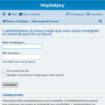
Hopitalpsy
FAQ
Nous contacter
S’enregistrer
Connexion
R
Retour à l'hôpital
Salle de garde (forum)
e
L’administrateur du forum exige que vous soyez enregistré
c
et connecté pour lire ce forum.
h
Nom d’utilisateur :
e
r
Mot de passe :
c
h
J’ai oublié mon mot de passe
e
Se souvenir de moi
r
Masquer ma présence en ligne pour cette session
S’ENREGISTRER
Vous devez être enregistré pour vous connecter. L’enregistrement ne prend
que quelques secondes et augmente vos possibilités. L’administrateur du