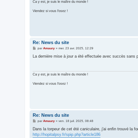
Ca y est, je suis le maître du monde !
Viendez si vous l'osez !
Re: News du site
M
par
Amaury
»
mer. 23 avr. 2025, 12:29
e
s
La dernière mise à jour a été effectuée avec succès sans 
s
a
g
e
Ca y est, je suis le maître du monde !
Viendez si vous l'osez !
Re: News du site
M
par
Amaury
»
ven. 18 juil. 2025, 08:48
e
s
Dans la torpeur de cet été caniculaire, j'ai enfin trouvé la 
s
http://hopitalpsy.fr/spip.php?article186
a