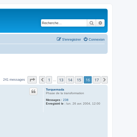
Rechercher
Recherche avancé
S’enregistrer
Connexion
Page
16
sur
17
1
13
14
15
16
17
Précédente
Suivante
241 messages
…
Torquemada
Phase de la transformation
Messages :
238
Enregistré le :
lun. 26 avr. 2004, 12:00