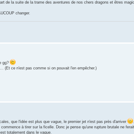
épart de la suite de la trame des aventures de nos chers dragons et êtres ma
BEAUCOUP changer.
re gg?
.. (Et ce n'est pas comme si on pouvait l'en empêcher.)
s, que l'idée est plus que vague, le premier jet n'est pas près d'arriver
 commence à tirer sur la ficelle. Donc je pense qu'une rupture brutale ne ferait 
e est totalement dans le vague.