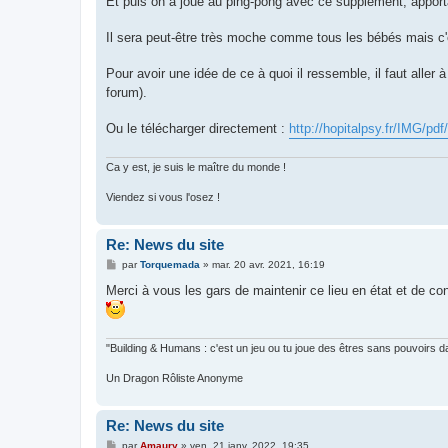
Et puis on a joué au ping-pong avec ce supplément, apporta
Il sera peut-être très moche comme tous les bébés mais c'e
Pour avoir une idée de ce à quoi il ressemble, il faut aller 
forum).
Ou le télécharger directement :
http://hopitalpsy.fr/IMG/p
Ca y est, je suis le maître du monde !
Viendez si vous l'osez !
Re: News du site
M
par
Torquemada
»
mar. 20 avr. 2021, 16:19
e
s
Merci à vous les gars de maintenir ce lieu en état et de co
s
a
g
e
"Building & Humans : c'est un jeu ou tu joue des êtres sans pouvoirs d
Un Dragon Rôliste Anonyme
Re: News du site
M
par
Amaury
»
ven. 21 janv. 2022, 19:35