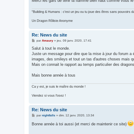
Merci les gars de tenir la flamme bien haut comme vous le 
"Building & Humans : c'est un jeu ou tu joue des êtres sans pouvoirs d
Un Dragon Rôliste Anonyme
Re: News du site
M
par
Amaury
»
jeu. 09 janv. 2020, 17:41
e
s
Salut à tout le monde.
s
Juste un message pour dire que la mise à jour du forum a 
a
g
images, des smileys et tout un tas d'autres choses mais que
e
Mais on connait le rapport au temps particulier des drago
Mais bonne année à tous
Ca y est, je suis le maître du monde !
Viendez si vous l'osez !
Re: News du site
M
par
nightfalls
»
dim. 12 janv. 2020, 13:34
e
s
Bonne année à toi aussi (et merci de maintenir ce site)
s
a
g