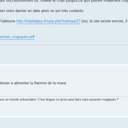
nt successivement os, moelle et chair jusqu'à ce qu'il prenne finalement cor
st notre dernier en date alors on est très contents.
à l'adresse
http://hopitalpsy.fr/spip.php?rubrique27
(oui, le site existe encore, i
df/armes_magiques.pdf
ntinuer à alimenter la flamme de la mana
ans un monde industrialisé. C'est dingue ce qu'on peut faire sans pouvoirs magiques !"