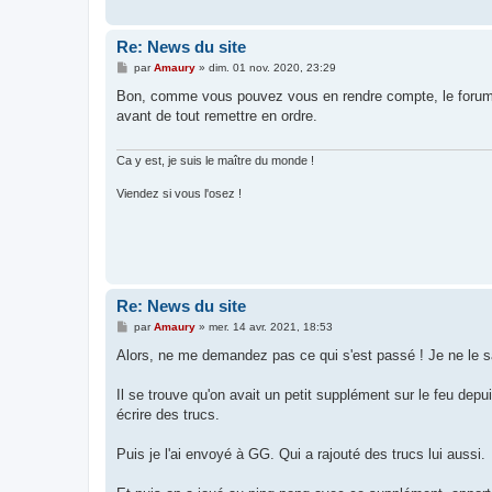
e
Re: News du site
M
par
Amaury
»
dim. 01 nov. 2020, 23:29
e
s
Bon, comme vous pouvez vous en rendre compte, le forum es
s
avant de tout remettre en ordre.
a
g
e
Ca y est, je suis le maître du monde !
Viendez si vous l'osez !
Re: News du site
M
par
Amaury
»
mer. 14 avr. 2021, 18:53
e
s
Alors, ne me demandez pas ce qui s'est passé ! Je ne le
s
a
g
Il se trouve qu'on avait un petit supplément sur le feu d
e
écrire des trucs.
Puis je l'ai envoyé à GG. Qui a rajouté des trucs lui aussi.