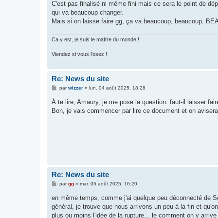
g
C'est pas finalisé ni même fini mais ce sera le point de d
e
qui va beaucoup changer.
Mais si on laisse faire gg, ça va beaucoup, beaucoup, 
Ca y est, je suis le maître du monde !
Viendez si vous l'osez !
Re: News du site
M
par
wizzer
»
lun. 04 août 2025, 18:28
e
s
À te lire, Amaury, je me pose la question: faut-il laisser fai
s
Bon, je vais commencer par lire ce document et on avisera.
a
g
e
Re: News du site
M
par
gg
»
mar. 05 août 2025, 16:20
e
s
en même temps, comme j'ai quelque peu déconnecté de Scale
s
général, je trouve que nous arrivons un peu à la fin et qu'on
a
g
plus ou moins l'idée de la rupture... le comment on y arriv