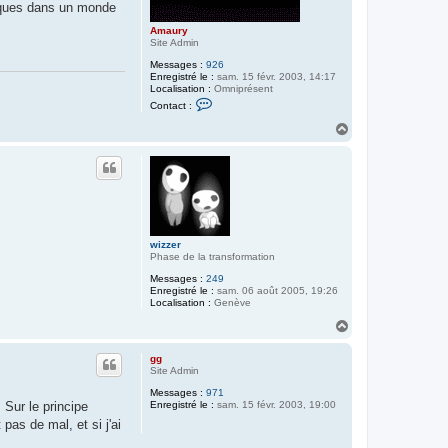
giques dans un monde
u
r
Amaury
y
Site Admin
Messages :
926
Enregistré le :
sam. 15 févr. 2003, 14:17
Localisation :
Omniprésent
C
Contact :
o
n
H
t
a
a
u
c
t
t
e
r
A
m
a
u
wizzer
r
Phase de la transformation
y
Messages :
249
Enregistré le :
sam. 06 août 2005, 19:26
Localisation :
Genève
H
a
u
gg
t
Site Admin
Messages :
971
Enregistré le :
sam. 15 févr. 2003, 19:00
. Sur le principe
pas de mal, et si j'ai