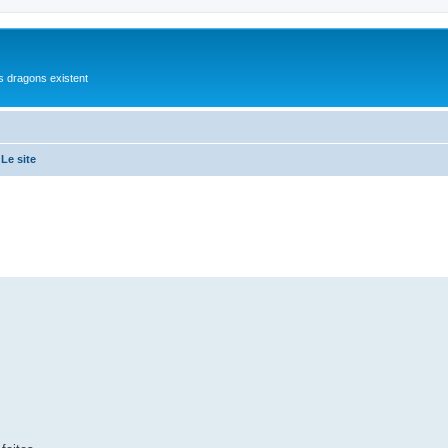
es dragons existent
Le site
che avancée