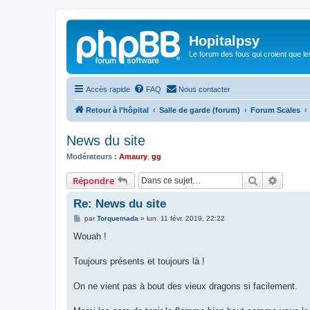
Hopitalpsy
Le forum des fous qui croient que l
Accès rapide
FAQ
Nous contacter
Retour à l'hôpital
Salle de garde (forum)
Forum Scales
News du site
Modérateurs :
Amaury
,
gg
Rechercher
Recher
Répondre
Re: News du site
M
par
Torquemada
»
lun. 11 févr. 2019, 22:22
e
s
Wouah !
s
a
g
Toujours présents et toujours là !
e
On ne vient pas à bout des vieux dragons si facilement.