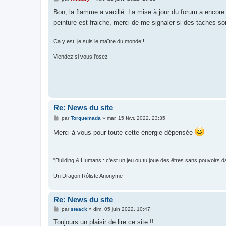
e
s
Bon, la flamme a vacillé. La mise à jour du forum a encore u
s
peinture est fraiche, merci de me signaler si des taches s
a
g
e
Ca y est, je suis le maître du monde !
Viendez si vous l'osez !
Re: News du site
M
par
Torquemada
»
mar. 15 févr. 2022, 23:35
e
s
Merci à vous pour toute cette énergie dépensée
s
a
g
e
"Building & Humans : c'est un jeu ou tu joue des êtres sans pouvoirs d
Un Dragon Rôliste Anonyme
Re: News du site
M
par
steack
»
dim. 05 juin 2022, 10:47
e
s
Toujours un plaisir de lire ce site !!