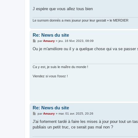
s
a
g
J espère que vous allez tous bien
e
Le surnom donnés a mes joueur pour leur gestalt = le MERDIER
Re: News du site
M
par
Amaury
»
jeu. 16 févr. 2023, 08:09
e
s
Ou je m'améliore ou il y a quelque chose qui va se passer
s
a
g
e
Ca y est, je suis le maître du monde !
Viendez si vous l'osez !
Re: News du site
M
par
Amaury
»
mar. 01 avr. 2025, 20:26
e
s
J'ai fortement tardé à faire les mises à jour pour tout un t
s
publiais un petit truc, ce serait pas mal non ?
a
g
e