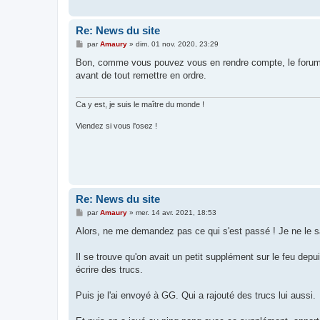
e
Re: News du site
M
par
Amaury
»
dim. 01 nov. 2020, 23:29
e
s
Bon, comme vous pouvez vous en rendre compte, le forum es
s
avant de tout remettre en ordre.
a
g
e
Ca y est, je suis le maître du monde !
Viendez si vous l'osez !
Re: News du site
M
par
Amaury
»
mer. 14 avr. 2021, 18:53
e
s
Alors, ne me demandez pas ce qui s'est passé ! Je ne le
s
a
g
Il se trouve qu'on avait un petit supplément sur le feu d
e
écrire des trucs.
Puis je l'ai envoyé à GG. Qui a rajouté des trucs lui aussi.