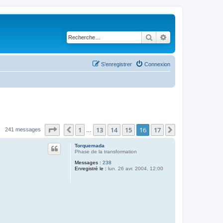
Rechercher
Recherche avancé
S’enregistrer
Connexion
Page
16
sur
17
1
13
14
15
16
17
Précédente
Suivante
241 messages
…
Torquemada
Phase de la transformation
Messages :
238
Enregistré le :
lun. 26 avr. 2004, 12:00