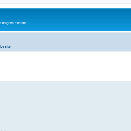
es dragons existent
Le site
che avancée