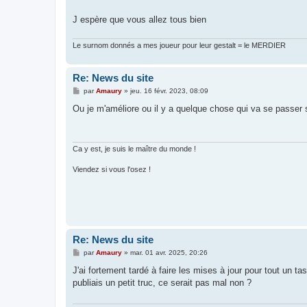
s
a
g
J espère que vous allez tous bien
e
Le surnom donnés a mes joueur pour leur gestalt = le MERDIER
Re: News du site
M
par
Amaury
»
jeu. 16 févr. 2023, 08:09
e
s
Ou je m'améliore ou il y a quelque chose qui va se passer
s
a
g
e
Ca y est, je suis le maître du monde !
Viendez si vous l'osez !
Re: News du site
M
par
Amaury
»
mar. 01 avr. 2025, 20:26
e
s
J'ai fortement tardé à faire les mises à jour pour tout un t
s
publiais un petit truc, ce serait pas mal non ?
a
g
e