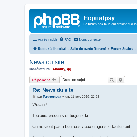
Hopitalpsy
Le forum des fous qui croient que l
Accès rapide
FAQ
Nous contacter
Retour à l'hôpital
Salle de garde (forum)
Forum Scales
News du site
Modérateurs :
Amaury
,
gg
Rechercher
Recher
Répondre
Re: News du site
M
par
Torquemada
»
lun. 11 févr. 2019, 22:22
e
s
Wouah !
s
a
g
Toujours présents et toujours là !
e
On ne vient pas à bout des vieux dragons si facilement.