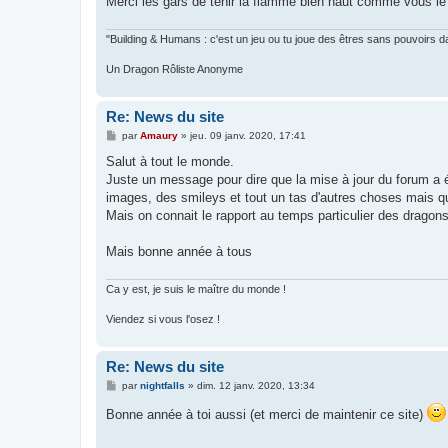
Merci les gars de tenir la flamme bien haut comme vous le 
"Building & Humans : c'est un jeu ou tu joue des êtres sans pouvoirs d
Un Dragon Rôliste Anonyme
Re: News du site
M
par
Amaury
»
jeu. 09 janv. 2020, 17:41
e
s
Salut à tout le monde.
s
Juste un message pour dire que la mise à jour du forum a 
a
g
images, des smileys et tout un tas d'autres choses mais que
e
Mais on connait le rapport au temps particulier des drago
Mais bonne année à tous
Ca y est, je suis le maître du monde !
Viendez si vous l'osez !
Re: News du site
M
par
nightfalls
»
dim. 12 janv. 2020, 13:34
e
s
Bonne année à toi aussi (et merci de maintenir ce site)
s
a
g