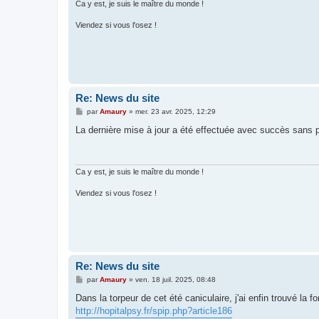
Ca y est, je suis le maître du monde !
Viendez si vous l'osez !
Re: News du site
M
par
Amaury
»
mer. 23 avr. 2025, 12:29
e
s
La dernière mise à jour a été effectuée avec succès sans 
s
a
g
e
Ca y est, je suis le maître du monde !
Viendez si vous l'osez !
Re: News du site
M
par
Amaury
»
ven. 18 juil. 2025, 08:48
e
s
Dans la torpeur de cet été caniculaire, j'ai enfin trouvé la 
s
http://hopitalpsy.fr/spip.php?article186
a