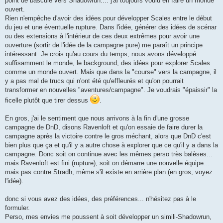
point de bascule vers Shadowrun.... j'ai toujours voulu en faire un monde
ouvert.
Rien n'empêche d'avoir des idées pour développer Scales entre le début
du jeu et une éventuelle rupture. Dans l'idée, générer des idées de scénar
ou des extensions à l'intérieur de ces deux extrêmes pour avoir une
ouverture (sortir de l'idée de la campagne pure) me paraît un principe
intéressant. Je crois qu'au cours du temps, nous avons développé
suffisamment le monde, le background, des idées pour explorer Scales
comme un monde ouvert. Mais que dans la "course" vers la campagne, il
y a pas mal de trucs qui n'ont été qu'effleurés et qu'on pourrait
transformer en nouvelles "aventures/campagne". Je voudrais "épaissir" la
ficelle plutôt que tirer dessus
.
En gros, j'ai le sentiment que nous arrivons à la fin d'une grosse
campagne de DnD, disons Ravenloft et qu'on essaie de faire durer la
campagne après la victoire contre le gros méchant, alors que DnD c'est
bien plus que ça et qu'il y a autre chose à explorer que ce qu'il y a dans la
campagne. Donc soit on continue avec les mêmes perso très balèses...
mais Ravenloft est fini (rupture), soit on démarre une nouvelle équipe...
mais pas contre Stradh, même s'il existe en arrière plan (en gros, voyez
l'idée).
donc si vous avez des idées, des préférences... n'hésitez pas à le
formuler.
Perso, mes envies me poussent à soit développer un simili-Shadowrun,