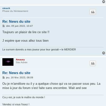
steack
Phase du frémissement
Re: News du site
M
dim. 05 juin 2022, 10:47
e
s
Toujours un plaisir de lire ce site !!
s
a
g
J espère que vous allez tous bien
e
Le surnom donnés a mes joueur pour leur gestalt = le MERDIER
Amaury
Site Admin
Re: News du site
M
jeu. 16 févr. 2023, 08:09
e
s
Ou je m'améliore ou il y a quelque chose qui va se passer sous peu. La
s
mise à jour du forum s'est faite sans encombre. Wait and see
a
g
e
Ca y est, je suis le maître du monde !
Viendez si vous l'osez !