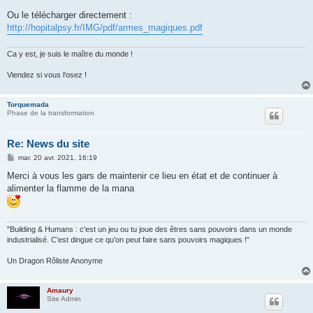
Ou le télécharger directement :
http://hopitalpsy.fr/IMG/pdf/armes_magiques.pdf
Ca y est, je suis le maître du monde !
Viendez si vous l'osez !
Torquemada
Phase de la transformation
Re: News du site
M
mar. 20 avr. 2021, 16:19
e
s
Merci à vous les gars de maintenir ce lieu en état et de continuer à
s
alimenter la flamme de la mana
a
g
e
"Building & Humans : c'est un jeu ou tu joue des êtres sans pouvoirs dans un monde
industrialisé. C'est dingue ce qu'on peut faire sans pouvoirs magiques !"
Un Dragon Rôliste Anonyme
Amaury
Site Admin