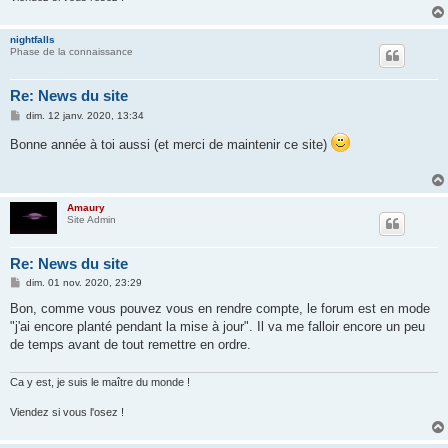
nightfalls
Phase de la connaissance
Re: News du site
M
dim. 12 janv. 2020, 13:34
e
s
Bonne année à toi aussi (et merci de maintenir ce site)
s
a
g
e
Amaury
Site Admin
Re: News du site
M
dim. 01 nov. 2020, 23:29
e
s
Bon, comme vous pouvez vous en rendre compte, le forum est en mode
s
"j'ai encore planté pendant la mise à jour". Il va me falloir encore un peu
a
g
de temps avant de tout remettre en ordre.
e
Ca y est, je suis le maître du monde !
Viendez si vous l'osez !