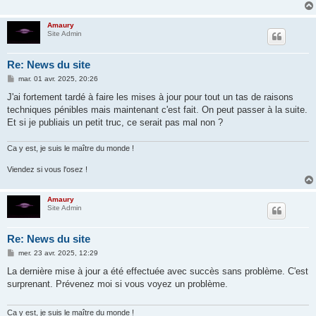
Amaury
Site Admin
Re: News du site
M
mar. 01 avr. 2025, 20:26
e
s
J'ai fortement tardé à faire les mises à jour pour tout un tas de raisons
s
techniques pénibles mais maintenant c'est fait. On peut passer à la suite.
a
g
Et si je publiais un petit truc, ce serait pas mal non ?
e
Ca y est, je suis le maître du monde !
Viendez si vous l'osez !
Amaury
Site Admin
Re: News du site
M
mer. 23 avr. 2025, 12:29
e
s
La dernière mise à jour a été effectuée avec succès sans problème. C'est
s
surprenant. Prévenez moi si vous voyez un problème.
a
g
e
Ca y est, je suis le maître du monde !