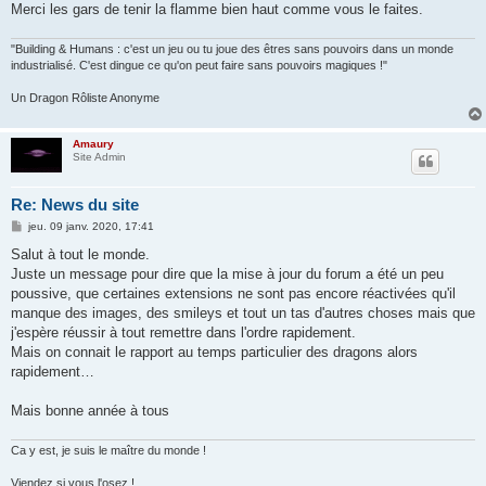
Merci les gars de tenir la flamme bien haut comme vous le faites.
"Building & Humans : c'est un jeu ou tu joue des êtres sans pouvoirs dans un monde
industrialisé. C'est dingue ce qu'on peut faire sans pouvoirs magiques !"
Un Dragon Rôliste Anonyme
Amaury
Site Admin
Re: News du site
M
jeu. 09 janv. 2020, 17:41
e
s
Salut à tout le monde.
s
Juste un message pour dire que la mise à jour du forum a été un peu
a
g
poussive, que certaines extensions ne sont pas encore réactivées qu'il
e
manque des images, des smileys et tout un tas d'autres choses mais que
j'espère réussir à tout remettre dans l'ordre rapidement.
Mais on connait le rapport au temps particulier des dragons alors
rapidement…
Mais bonne année à tous
Ca y est, je suis le maître du monde !
Viendez si vous l'osez !