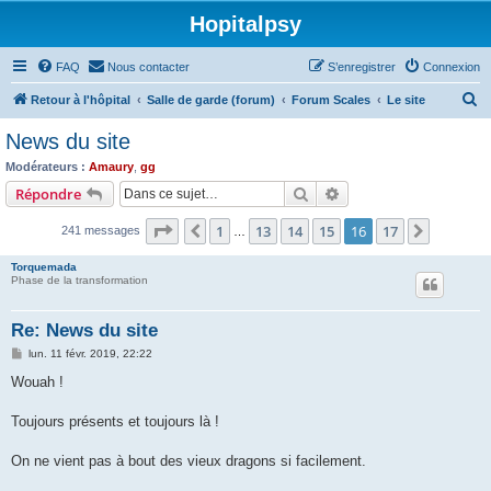
Hopitalpsy
FAQ
Nous contacter
S’enregistrer
Connexion
R
Retour à l'hôpital
Salle de garde (forum)
Forum Scales
Le site
e
News du site
c
Modérateurs :
Amaury
,
gg
h
Rechercher
Recherche avancée
Répondre
e
Page
16
sur
17
1
13
14
15
16
17
Précédente
Suivant
241 messages
r
…
c
Torquemada
Phase de la transformation
h
e
Re: News du site
r
M
lun. 11 févr. 2019, 22:22
e
s
Wouah !
s
a
g
Toujours présents et toujours là !
e
On ne vient pas à bout des vieux dragons si facilement.