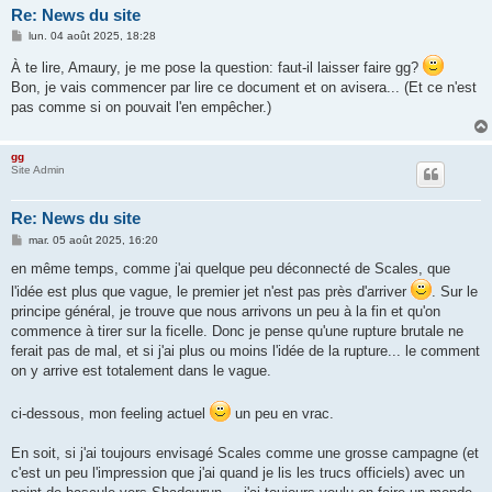
Re: News du site
M
lun. 04 août 2025, 18:28
e
s
À te lire, Amaury, je me pose la question: faut-il laisser faire gg?
s
Bon, je vais commencer par lire ce document et on avisera... (Et ce n'est
a
g
pas comme si on pouvait l'en empêcher.)
e
gg
Site Admin
Re: News du site
M
mar. 05 août 2025, 16:20
e
s
en même temps, comme j'ai quelque peu déconnecté de Scales, que
s
l'idée est plus que vague, le premier jet n'est pas près d'arriver
. Sur le
a
g
principe général, je trouve que nous arrivons un peu à la fin et qu'on
e
commence à tirer sur la ficelle. Donc je pense qu'une rupture brutale ne
ferait pas de mal, et si j'ai plus ou moins l'idée de la rupture... le comment
on y arrive est totalement dans le vague.
ci-dessous, mon feeling actuel
un peu en vrac.
En soit, si j'ai toujours envisagé Scales comme une grosse campagne (et
c'est un peu l'impression que j'ai quand je lis les trucs officiels) avec un