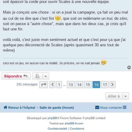
soit épaissir la corde pour ouvrir Scales à une nouvelle équipe.
Mais je conçois une chose : si on a joué la campagne, ça fait un peu mal
au cul de se dire que c'est fini
, que soit on redémarre un truc de zéro,
soit on passe à "autre chose", mais que dans les deux cas, je crois qu'il
faut une fin.
voilà voilà, c'est juste mon sentiment actuel et que c'est pour ça que j'ai
quelque peu déconnecté de Scales (après quasiment 30 ans tout de
même)
ceci est un jeu, en aucun cas la réalité. Je précise, on ne sait jamais
Répondre
Page
16
sur
17
1
13
14
15
16
17
Précédente
Suivant
241 messages
…
Aller à
Retour à l'hôpital
Salle de garde (forum)
Nous contacter
Développé par
phpBB
® Forum Software © phpBB Limited
Traduit par
phpBB-fr.com
Confidentialité
|
Conditions