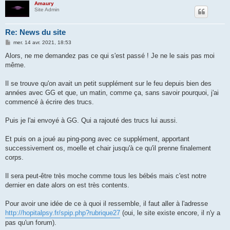
Amaury
Site Admin
Re: News du site
M
mer. 14 avr. 2021, 18:53
e
s
Alors, ne me demandez pas ce qui s'est passé ! Je ne le sais pas moi
s
même.
a
g
e
Il se trouve qu'on avait un petit supplément sur le feu depuis bien des
années avec GG et que, un matin, comme ça, sans savoir pourquoi, j'ai
commencé à écrire des trucs.
Puis je l'ai envoyé à GG. Qui a rajouté des trucs lui aussi.
Et puis on a joué au ping-pong avec ce supplément, apportant
successivement os, moelle et chair jusqu'à ce qu'il prenne finalement
corps.
Il sera peut-être très moche comme tous les bébés mais c'est notre
dernier en date alors on est très contents.
Pour avoir une idée de ce à quoi il ressemble, il faut aller à l'adresse
http://hopitalpsy.fr/spip.php?rubrique27
(oui, le site existe encore, il n'y a
pas qu'un forum).