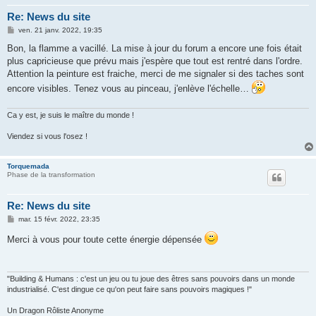
Re: News du site
M
ven. 21 janv. 2022, 19:35
e
s
Bon, la flamme a vacillé. La mise à jour du forum a encore une fois était
s
plus capricieuse que prévu mais j'espère que tout est rentré dans l'ordre.
a
g
Attention la peinture est fraiche, merci de me signaler si des taches sont
e
encore visibles. Tenez vous au pinceau, j'enlève l'échelle…
Ca y est, je suis le maître du monde !
Viendez si vous l'osez !
Torquemada
Phase de la transformation
Re: News du site
M
mar. 15 févr. 2022, 23:35
e
s
Merci à vous pour toute cette énergie dépensée
s
a
g
e
"Building & Humans : c'est un jeu ou tu joue des êtres sans pouvoirs dans un monde
industrialisé. C'est dingue ce qu'on peut faire sans pouvoirs magiques !"
Un Dragon Rôliste Anonyme