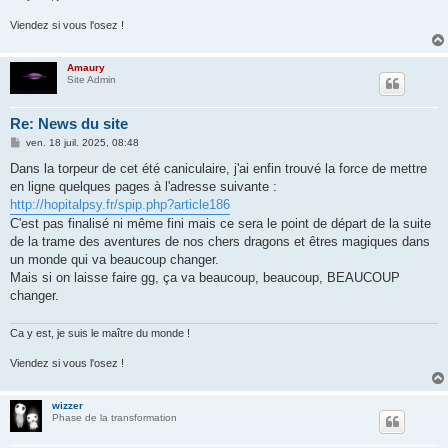
Viendez si vous l'osez !
Amaury
Site Admin
Re: News du site
M
ven. 18 juil. 2025, 08:48
e
s
Dans la torpeur de cet été caniculaire, j'ai enfin trouvé la force de mettre
s
en ligne quelques pages à l'adresse suivante :
a
g
http://hopitalpsy.fr/spip.php?article186
e
C'est pas finalisé ni même fini mais ce sera le point de départ de la suite
de la trame des aventures de nos chers dragons et êtres magiques dans
un monde qui va beaucoup changer.
Mais si on laisse faire gg, ça va beaucoup, beaucoup, BEAUCOUP
changer.
Ca y est, je suis le maître du monde !
Viendez si vous l'osez !
wizzer
Phase de la transformation