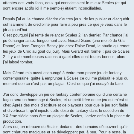
attentes des vrais fans, ceux qui connaissaient le mieux Scales (et qui
sont encore actifs ici il me semble) étaient inconciliables.
Depuis j’ai eu la chance d’écrire d’autres jeux, de les publier et d’acquérir
suffisamment de crédibilité pour faire à peu près ce que je veux dans le
jdr aujourd’hui.
C’est pourquoi j’ai tenté de relancer Scales 2 l’an dernier. Par chance j’ai
pu échanger assez longuement avec Gérard Guéro (une moitié de G.E
Ranne) et Jean-François Beney (de chez Raise Dead, le studio qui remet
les jeux de Croc au goût du jour). Mais Gérard est formel : pas de Scales
2. Il y a de nombreuses raisons à ça et elles sont toutes bonnes, alors
j’ai laissé tomber.
Mais Gérard m’a aussi encouragé à écrire mon propre jeu de fantasy
contemporaine, quitte à emprunter à Scales ce qui me plaisait le plus du
moment que ce n'est pas un plagiat. C’est ce que j’ai essayé de faire.
J’ai donc développé un jeu de fantasy contemporaine qui d’une certaine
façon sera un hommage à Scales, et un petit frère de ce jeu qui m’est si
cher. Après des mois d’écriture et de playtests pour que le jeu soit fiable
et divertissant, qu’il injecte cette dose de fantasy dans le quotidien du
XXIème siècle sans être un plagiat de Scales, j’arrive enfin à la phase de
production.
Alors oui, on retrouve du Scales dedans : des humains découvrent qu’ils
sont créatures magiques et se développent peu à peu. Pour le reste, la