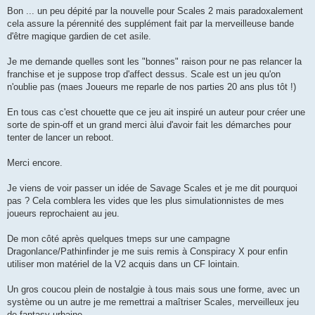
Bon ... un peu dépité par la nouvelle pour Scales 2 mais paradoxalement
cela assure la pérennité des supplément fait par la merveilleuse bande
d'être magique gardien de cet asile.
Je me demande quelles sont les "bonnes" raison pour ne pas relancer la
franchise et je suppose trop d'affect dessus. Scale est un jeu qu'on
n'oublie pas (maes Joueurs me reparle de nos parties 20 ans plus tôt !)
En tous cas c'est chouette que ce jeu ait inspiré un auteur pour créer une
sorte de spin-off et un grand merci àlui d'avoir fait les démarches pour
tenter de lancer un reboot.
Merci encore.
Je viens de voir passer un idée de Savage Scales et je me dit pourquoi
pas ? Cela comblera les vides que les plus simulationnistes de mes
joueurs reprochaient au jeu.
De mon côté après quelques tmeps sur une campagne
Dragonlance/Pathinfinder je me suis remis à Conspiracy X pour enfin
utiliser mon matériel de la V2 acquis dans un CF lointain.
Un gros coucou plein de nostalgie à tous mais sous une forme, avec un
système ou un autre je me remettrai a maîtriser Scales, merveilleux jeu
de fantasy urbaine.