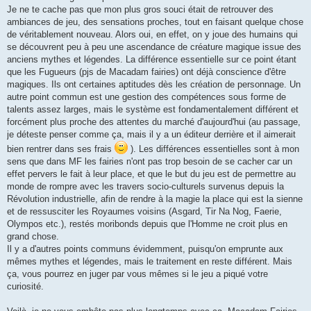
e
Je ne te cache pas que mon plus gros souci était de retrouver des
ambiances de jeu, des sensations proches, tout en faisant quelque chose
de véritablement nouveau. Alors oui, en effet, on y joue des humains qui
se découvrent peu à peu une ascendance de créature magique issue des
anciens mythes et légendes. La différence essentielle sur ce point étant
que les Fugueurs (pjs de Macadam fairies) ont déjà conscience d'être
magiques. Ils ont certaines aptitudes dès les création de personnage. Un
autre point commun est une gestion des compétences sous forme de
talents assez larges, mais le système est fondamentalement différent et
forcément plus proche des attentes du marché d'aujourd'hui (au passage,
je déteste penser comme ça, mais il y a un éditeur derrière et il aimerait
bien rentrer dans ses frais
). Les différences essentielles sont à mon
sens que dans MF les fairies n'ont pas trop besoin de se cacher car un
effet pervers le fait à leur place, et que le but du jeu est de permettre au
monde de rompre avec les travers socio-culturels survenus depuis la
Révolution industrielle, afin de rendre à la magie la place qui est la sienne
et de ressusciter les Royaumes voisins (Asgard, Tir Na Nog, Faerie,
Olympos etc.), restés moribonds depuis que l'Homme ne croit plus en
grand chose.
Il y a d'autres points communs évidemment, puisqu'on emprunte aux
mêmes mythes et légendes, mais le traitement en reste différent. Mais
ça, vous pourrez en juger par vous mêmes si le jeu a piqué votre
curiosité.