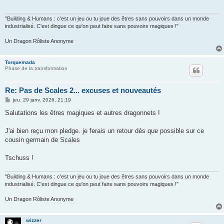
g
e
"Building & Humans : c'est un jeu ou tu joue des êtres sans pouvoirs dans un monde
industrialisé. C'est dingue ce qu'on peut faire sans pouvoirs magiques !"
Un Dragon Rôliste Anonyme
Torquemada
Phase de la transformation
Re: Pas de Scales 2... excuses et nouveautés
M
jeu. 29 janv. 2026, 21:19
e
s
Salutations les êtres magiques et autres dragonnets !
s
a
g
J'ai bien reçu mon pledge. je ferais un retour dés que possible sur ce
e
cousin germain de Scales
Tschuss !
"Building & Humans : c'est un jeu ou tu joue des êtres sans pouvoirs dans un monde
industrialisé. C'est dingue ce qu'on peut faire sans pouvoirs magiques !"
Un Dragon Rôliste Anonyme
wizzer