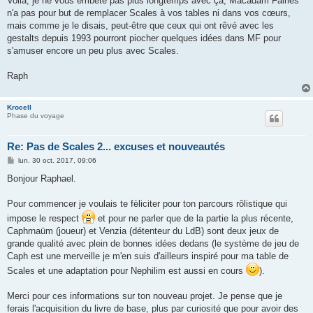
Voilà, je ne vous embête pas plus longtemps avec ça, Macadam Fairies
n'a pas pour but de remplacer Scales à vos tables ni dans vos cœurs,
mais comme je le disais, peut-être que ceux qui ont rêvé avec les
gestalts depuis 1993 pourront piocher quelques idées dans MF pour
s'amuser encore un peu plus avec Scales.
Raph
Krocell
Phase du voyage
Re: Pas de Scales 2... excuses et nouveautés
M
lun. 30 oct. 2017, 09:06
e
s
Bonjour Raphael.
s
a
g
Pour commencer je voulais te fèliciter pour ton parcours rôlistique qui
e
impose le respect
et pour ne parler que de la partie la plus récente,
Caphrnaüm (joueur) et Venzia (détenteur du LdB) sont deux jeux de
grande qualité avec plein de bonnes idées dedans (le système de jeu de
Caph est une merveille je m'en suis d'ailleurs inspiré pour ma table de
Scales et une adaptation pour Nephilim est aussi en cours
).
Merci pour ces informations sur ton nouveau projet. Je pense que je
ferais l'acquisition du livre de base, plus par curiosité que pour avoir des