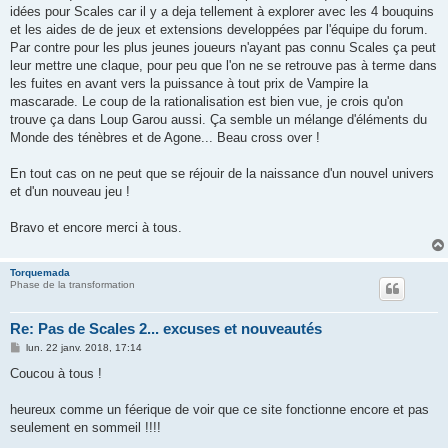
idées pour Scales car il y a deja tellement à explorer avec les 4 bouquins
et les aides de de jeux et extensions developpées par l'équipe du forum.
Par contre pour les plus jeunes joueurs n'ayant pas connu Scales ça peut
leur mettre une claque, pour peu que l'on ne se retrouve pas à terme dans
les fuites en avant vers la puissance à tout prix de Vampire la
mascarade. Le coup de la rationalisation est bien vue, je crois qu'on
trouve ça dans Loup Garou aussi. Ça semble un mélange d'éléments du
Monde des ténèbres et de Agone... Beau cross over !
En tout cas on ne peut que se réjouir de la naissance d'un nouvel univers
et d'un nouveau jeu !
Bravo et encore merci à tous.
Torquemada
Phase de la transformation
Re: Pas de Scales 2... excuses et nouveautés
M
lun. 22 janv. 2018, 17:14
e
s
Coucou à tous !
s
a
g
heureux comme un féerique de voir que ce site fonctionne encore et pas
e
seulement en sommeil !!!!