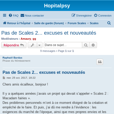
Hopitalpsy
FAQ
Nous contacter
S’enregistrer
Connexion
R
Retour à l'hôpital
Salle de garde (forum)
Forum Scales
Scales
e
Pas de Scales 2... excuses et nouveautés
c
Modérateurs :
Amaury
,
gg
h
Rechercher
Recherche 
Répondre
e
9 messages • Page
1
sur
1
r
Raphaël Bardas
c
Phase du frémissement
h
Pas de Scales 2... excuses et nouveautés
e
M
mer. 25 oct. 2017, 18:22
r
e
s
Chers amis écailleux, bonjour !
s
a
g
Il y a quelques années j’avais un projet qui devait s’appeler « Scales 2 :
e
Macadam fairies ».
Des problèmes personnels m’ont à ce moment éloigné de la création et
empêché de le faire. Et puis, j’ai dû me rendre à l’évidence : les
exigences du marché de l’époque, ainsi que mes propres envies et les