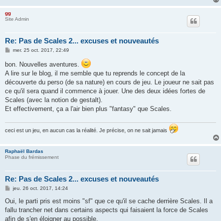
gg
Site Admin
Re: Pas de Scales 2... excuses et nouveautés
M
mer. 25 oct. 2017, 22:49
e
s
bon. Nouvelles aventures.
s
A lire sur le blog, il me semble que tu reprends le concept de la
a
g
découverte du perso (de sa nature) en cours de jeu. Le joueur ne sait pas
e
ce qu'il sera quand il commence à jouer. Une des deux idées fortes de
Scales (avec la notion de gestalt).
Et effectivement, ça a l'air bien plus "fantasy" que Scales.
ceci est un jeu, en aucun cas la réalité. Je précise, on ne sait jamais
Raphaël Bardas
Phase du frémissement
Re: Pas de Scales 2... excuses et nouveautés
M
jeu. 26 oct. 2017, 14:24
e
s
Oui, le parti pris est moins "sf" que ce qu'il se cache derrière Scales. Il a
s
fallu trancher net dans certains aspects qui faisaient la force de Scales
a
g
afin de s'en éloigner au possible.