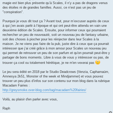
magie est bien plus présente qu’à Scales, il n’y a pas de dragons venus
des étoiles ni de grandes familles. Aussi, ce n’est pas un jeu de
"conspiration".
Pourquoi je vous dit tout ça ? Avant tout, pour m’excuser auprès de ceux
à qui j’en avais parlé à l’époque et qui ont peut-être attendu en vain une
deuxième édition de Scales. Ensuite, pour informer ceux qui pourraient
rechercher un peu de nouveauté, soit un nouveau jeu de fantasy urbaine,
soit des choses à piocher pour les réinjecter dans leur Scales à la
maison. Je ne viens pas faire de la pub, juste dire à ceux que ça pourrait
intéresser que j’ai créé grâce à mon amour pour Scales un nouveau jeu
qui permet de retrouver un peu de son parfum et qu'on pourrait peut-être y
partager de bons moments. Libre à vous de vous y intéresser ou pas, de
trouver ça cool ou totalement hérétique, je ne m'en vexerai pas
Le jeu sera édité en 2018 par le Studio Deadcrows (Venzia, Capharnaüm,
Amnesya 2k51, Monster of the week et Mindjammer) et vous pouvez
trouver un peu plus d’infos sur son contenu sur mon blog dans la rubrique
Macadam Fairies :
http://greysmoke.over-blog.com/tag/macadam%20fairies/
Voilà, au plaisir d'en parler avec vous,
Raph