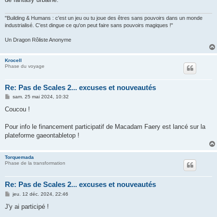
"Building & Humans : c'est un jeu ou tu joue des êtres sans pouvoirs dans un monde
industrialisé. C'est dingue ce qu'on peut faire sans pouvoirs magiques !"
Un Dragon Rôliste Anonyme
Krocell
Phase du voyage
Re: Pas de Scales 2... excuses et nouveautés
M
sam. 25 mai 2024, 10:32
e
s
Coucou !
s
a
g
Pour info le financement participatif de Macadam Faery est lancé sur la
e
plateforme gaeontabletop !
Torquemada
Phase de la transformation
Re: Pas de Scales 2... excuses et nouveautés
M
jeu. 12 déc. 2024, 22:46
e
s
J'y ai participé !
s
a