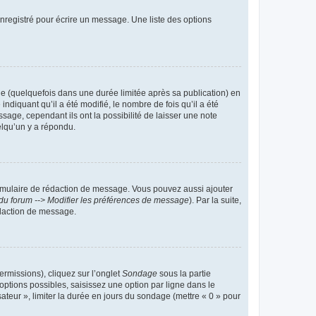
nregistré pour écrire un message. Une liste des options
 (quelquefois dans une durée limitée après sa publication) en
iquant qu’il a été modifié, le nombre de fois qu’il a été
sage, cependant ils ont la possibilité de laisser une note
elqu’un y a répondu.
rmulaire de rédaction de message. Vous pouvez aussi ajouter
du forum --> Modifier les préférences de message
). Par la suite,
daction de message.
ermissions), cliquez sur l’onglet
Sondage
sous la partie
ptions possibles, saisissez une option par ligne dans le
ateur », limiter la durée en jours du sondage (mettre « 0 » pour