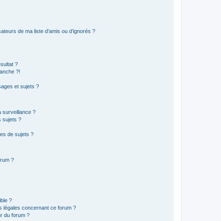
ateurs de ma liste d’amis ou d’ignorés ?
sultat ?
anche ?!
ages et sujets ?
a surveillance ?
 sujets ?
es de sujets ?
orum ?
ible ?
ns légales concernant ce forum ?
r du forum ?