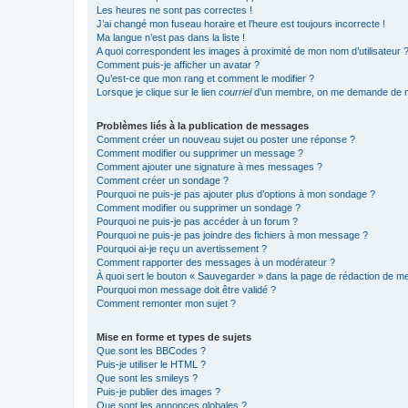
Les heures ne sont pas correctes !
J’ai changé mon fuseau horaire et l’heure est toujours incorrecte !
Ma langue n’est pas dans la liste !
A quoi correspondent les images à proximité de mon nom d’utilisateur 
Comment puis-je afficher un avatar ?
Qu’est-ce que mon rang et comment le modifier ?
Lorsque je clique sur le lien
courriel
d’un membre, on me demande de m
Problèmes liés à la publication de messages
Comment créer un nouveau sujet ou poster une réponse ?
Comment modifier ou supprimer un message ?
Comment ajouter une signature à mes messages ?
Comment créer un sondage ?
Pourquoi ne puis-je pas ajouter plus d’options à mon sondage ?
Comment modifier ou supprimer un sondage ?
Pourquoi ne puis-je pas accéder à un forum ?
Pourquoi ne puis-je pas joindre des fichiers à mon message ?
Pourquoi ai-je reçu un avertissement ?
Comment rapporter des messages à un modérateur ?
À quoi sert le bouton « Sauvegarder » dans la page de rédaction de 
Pourquoi mon message doit être validé ?
Comment remonter mon sujet ?
Mise en forme et types de sujets
Que sont les BBCodes ?
Puis-je utiliser le HTML ?
Que sont les smileys ?
Puis-je publier des images ?
Que sont les annonces globales ?