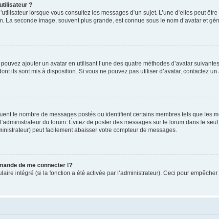
tilisateur ?
utilisateur lorsque vous consultez les messages d’un sujet. L’une d’elles peut êtr
rum. La seconde image, souvent plus grande, est connue sous le nom d’avatar et 
s pouvez ajouter un avatar en utilisant l’une des quatre méthodes d’avatar suivantes 
ont ils sont mis à disposition. Si vous ne pouvez pas utiliser d’avatar, contactez un
iquent le nombre de messages postés ou identifient certains membres tels que les 
ar l’administrateur du forum. Évitez de poster des messages sur le forum dans le seu
ministrateur) peut facilement abaisser votre compteur de messages.
mande de me connecter !?
re intégré (si la fonction a été activée par l’administrateur). Ceci pour empêcher l’u