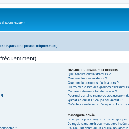
es dragons existent
ions (Questions posées fréquemment)
s fréquemment)
Niveaux d’utilisateurs et groupes
Que sont les administrateurs ?
Que sont les modérateurs ?
Que sont les groupes d’utilisateurs ?
Où trouver la liste des groupes d’utilisateur
Comment devenir chef de groupe ?
 ?!
Pourquoi certains membres apparaissent dan
Qu’est-ce qu’un « Groupe par défaut » ?
Qu’est-ce que le lien « L’équipe du forum » 
Messagerie privée
Je ne peux pas envoyer de messages privé
Je reçois sans arrêt des messages indésira
 connectés ?
J’ai reçu un spam ou un courriel abusif d’u