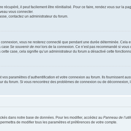
 récupéré, il peut facilement être réinitialisé. Pour ce faire, rendez vous sur la p
uveau vous connecter.
passe, contactez un administrateur du forum.
e connexion, vous ne resterez connecté que pendant une durée déterminée. Cela em
la case
Se souvenir de moi
lors de la connexion. Ce n’est pas recommandé si vous u
s cette case, cela signifie qu’un administrateur du forum a désactivé cette fonctionna
os paramètres d’authentification et votre connexion au forum. Ils fournissent aussi
teur du forum. Si vous rencontrez des problèmes de connexion ou de déconnexion, l
ockés dans notre base de données. Pour les modifier, accédez au
Panneau de l’util
 permettra de modifier tous les paramètres et préférences de votre compte.