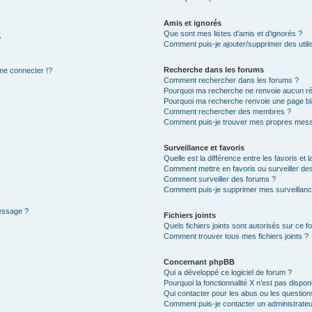
Amis et ignorés
Que sont mes listes d’amis et d’ignorés ?
?
Comment puis-je ajouter/supprimer des utilis
Recherche dans les forums
e connecter !?
Comment rechercher dans les forums ?
Pourquoi ma recherche ne renvoie aucun ré
Pourquoi ma recherche renvoie une page bl
Comment rechercher des membres ?
Comment puis-je trouver mes propres mess
Surveillance et favoris
Quelle est la différence entre les favoris et l
Comment mettre en favoris ou surveiller des
Comment surveiller des forums ?
Comment puis-je supprimer mes surveillanc
message ?
Fichiers joints
Quels fichiers joints sont autorisés sur ce f
Comment trouver tous mes fichiers joints ?
Concernant phpBB
Qui a développé ce logiciel de forum ?
Pourquoi la fonctionnalité X n’est pas dispon
Qui contacter pour les abus ou les questio
Comment puis-je contacter un administrateu