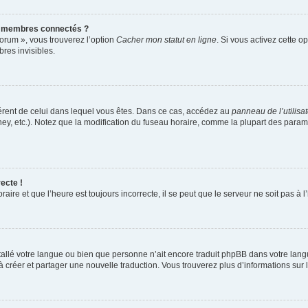
s membres connectés ?
forum », vous trouverez l’option
Cacher mon statut en ligne
. Si vous activez cette o
es invisibles.
ifférent de celui dans lequel vous êtes. Dans ce cas, accédez au
panneau de l’utilisa
ney, etc.). Notez que la modification du fuseau horaire, comme la plupart des para
ecte !
aire et que l’heure est toujours incorrecte, il se peut que le serveur ne soit pas à
installé votre langue ou bien que personne n’ait encore traduit phpBB dans votre l
s à créer et partager une nouvelle traduction. Vous trouverez plus d’informations sur l