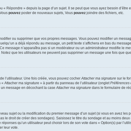
 « Répondre » depuis la page d’un sujet. Il se peut que vous ayez besoin d’être e
: Vous
pouvez
poster de nouveaux sujets, Vous
pouvez
joindre des fichiers, etc.
modifier ou supprimer que vos propres messages. Vous pouvez modifier un message
lqu’un a déjà répondu au message, un petit texte s’affichera en bas du message ind
n. Ce message n’apparaîtra pas si un modérateur ou un administrateur modifie le mes
ive. Notez que les utilisateurs ne peuvent pas supprimer un message une fois que qu
e l’utilisateur. Une fois créée, vous pouvez cocher
Attacher ma signature
sur le fo
 « Attacher ma signature » à partir du panneau de l’utilisateur (onglet
Préférences 
 à un message en décochant la case
Attacher ma signature
dans le formulaire de ré
ouveau sujet ou la modification du premier message d’un sujet (si vous en avez les p
 le droit de créer des sondages). Saisissez le titre du sondage et au moins deux o
onses qu’un utilisateur peut choisir lors de son vote dans « Option(s) par l’utilis
er leur vote.