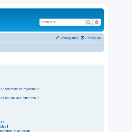
Rechercher
Recherche avancé
S’enregistrer
Connexion
s et comment les rejoindre ?
s une couleur différente ?
?
s !
bles !
n membre de ce forum !