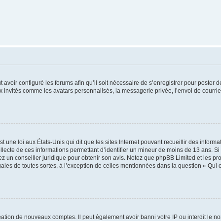
t avoir configuré les forums afin qu’il soit nécessaire de s’enregistrer pour poster
x invités comme les avatars personnalisés, la messagerie privée, l’envoi de courri
t une loi aux États-Unis qui dit que les sites Internet pouvant recueillir des infor
ollecte de ces informations permettant d’identifier un mineur de moins de 13 ans. S
tez un conseiller juridique pour obtenir son avis. Notez que phpBB Limited et les pr
gales de toutes sortes, à l’exception de celles mentionnées dans la question « Qui
réation de nouveaux comptes. Il peut également avoir banni votre IP ou interdit le no