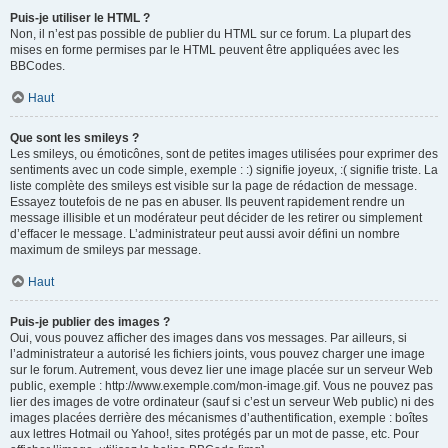
Puis-je utiliser le HTML ?
Non, il n’est pas possible de publier du HTML sur ce forum. La plupart des
mises en forme permises par le HTML peuvent être appliquées avec les
BBCodes.
Haut
Que sont les smileys ?
Les smileys, ou émoticônes, sont de petites images utilisées pour exprimer des
sentiments avec un code simple, exemple : :) signifie joyeux, :( signifie triste. La
liste complète des smileys est visible sur la page de rédaction de message.
Essayez toutefois de ne pas en abuser. Ils peuvent rapidement rendre un
message illisible et un modérateur peut décider de les retirer ou simplement
d’effacer le message. L’administrateur peut aussi avoir défini un nombre
maximum de smileys par message.
Haut
Puis-je publier des images ?
Oui, vous pouvez afficher des images dans vos messages. Par ailleurs, si
l’administrateur a autorisé les fichiers joints, vous pouvez charger une image
sur le forum. Autrement, vous devez lier une image placée sur un serveur Web
public, exemple : http://www.exemple.com/mon-image.gif. Vous ne pouvez pas
lier des images de votre ordinateur (sauf si c’est un serveur Web public) ni des
images placées derrière des mécanismes d’authentification, exemple : boîtes
aux lettres Hotmail ou Yahoo!, sites protégés par un mot de passe, etc. Pour