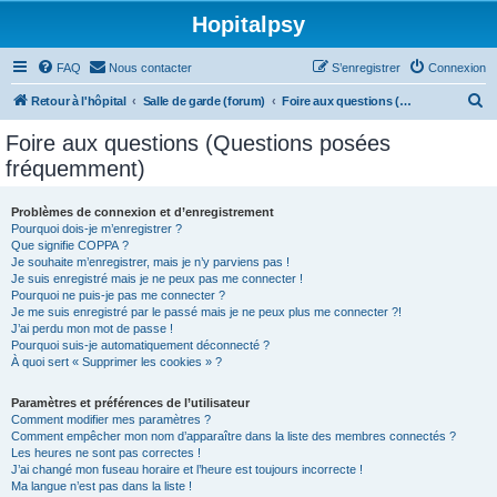
Hopitalpsy
FAQ
Nous contacter
S’enregistrer
Connexion
R
Retour à l'hôpital
Salle de garde (forum)
Foire aux questions (Questions posées fréquemment)
e
Foire aux questions (Questions posées
c
fréquemment)
h
e
Problèmes de connexion et d’enregistrement
Pourquoi dois-je m’enregistrer ?
r
Que signifie COPPA ?
c
Je souhaite m’enregistrer, mais je n’y parviens pas !
Je suis enregistré mais je ne peux pas me connecter !
h
Pourquoi ne puis-je pas me connecter ?
Je me suis enregistré par le passé mais je ne peux plus me connecter ?!
e
J’ai perdu mon mot de passe !
r
Pourquoi suis-je automatiquement déconnecté ?
À quoi sert « Supprimer les cookies » ?
Paramètres et préférences de l’utilisateur
Comment modifier mes paramètres ?
Comment empêcher mon nom d’apparaître dans la liste des membres connectés ?
Les heures ne sont pas correctes !
J’ai changé mon fuseau horaire et l’heure est toujours incorrecte !
Ma langue n’est pas dans la liste !