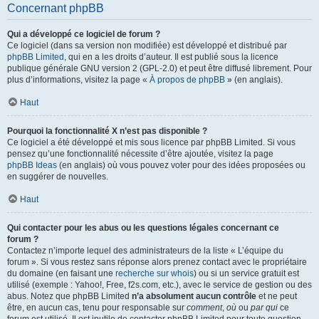
Concernant phpBB
Qui a développé ce logiciel de forum ?
Ce logiciel (dans sa version non modifiée) est développé et distribué par
phpBB Limited
, qui en a les droits d’auteur. Il est publié sous la licence
publique générale GNU version 2 (GPL-2.0) et peut être diffusé librement. Pour
plus d’informations, visitez la page «
À propos de phpBB
» (en anglais).
Haut
Pourquoi la fonctionnalité X n’est pas disponible ?
Ce logiciel a été développé et mis sous licence par phpBB Limited. Si vous
pensez qu’une fonctionnalité nécessite d’être ajoutée, visitez la page
phpBB Ideas
(en anglais) où vous pouvez voter pour des idées proposées ou
en suggérer de nouvelles.
Haut
Qui contacter pour les abus ou les questions légales concernant ce
forum ?
Contactez n’importe lequel des administrateurs de la liste « L’équipe du
forum ». Si vous restez sans réponse alors prenez contact avec le propriétaire
du domaine (en faisant une
recherche sur whois
) ou si un service gratuit est
utilisé (exemple : Yahoo!, Free, f2s.com, etc.), avec le service de gestion ou des
abus. Notez que phpBB Limited
n’a absolument aucun contrôle
et ne peut
être, en aucun cas, tenu pour responsable sur
comment
,
où
ou
par qui
ce