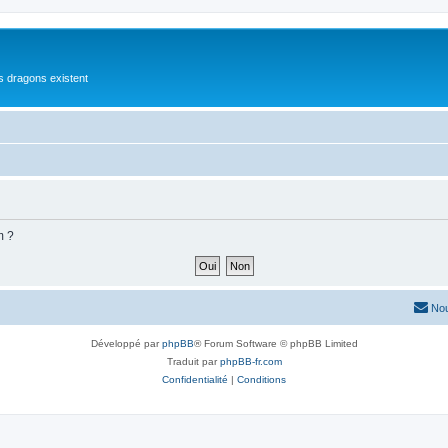
es dragons existent
m ?
Nou
Développé par
phpBB
® Forum Software © phpBB Limited
Traduit par
phpBB-fr.com
Confidentialité
|
Conditions