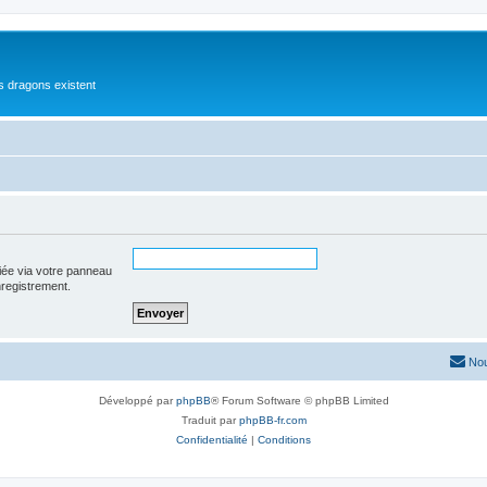
es dragons existent
iée via votre panneau
enregistrement.
Nou
Développé par
phpBB
® Forum Software © phpBB Limited
Traduit par
phpBB-fr.com
Confidentialité
|
Conditions