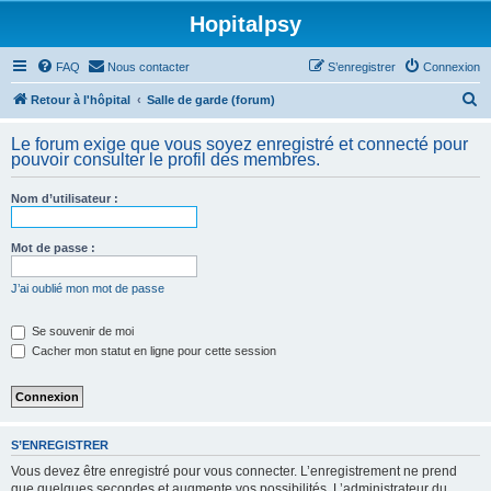
Hopitalpsy
FAQ
Nous contacter
S’enregistrer
Connexion
R
Retour à l'hôpital
Salle de garde (forum)
e
Le forum exige que vous soyez enregistré et connecté pour
c
pouvoir consulter le profil des membres.
h
Nom d’utilisateur :
e
r
Mot de passe :
c
h
J’ai oublié mon mot de passe
e
Se souvenir de moi
r
Cacher mon statut en ligne pour cette session
S’ENREGISTRER
Vous devez être enregistré pour vous connecter. L’enregistrement ne prend
que quelques secondes et augmente vos possibilités. L’administrateur du