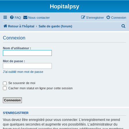
Hopitalpsy
FAQ
Nous contacter
S’enregistrer
Connexion
R
Retour à l'hôpital
Salle de garde (forum)
e
Connexion
c
h
Nom d’utilisateur :
e
r
Mot de passe :
c
J’ai oublié mon mot de passe
h
e
Se souvenir de moi
Cacher mon statut en ligne pour cette session
r
S’ENREGISTRER
Vous devez être enregistré pour vous connecter. L’enregistrement ne prend
que quelques secondes et augmente vos possibilités. L’administrateur du
forum peut également accorder des permissions additionnelles aux membres