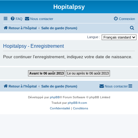
Hopitalpsy
FAQ
Nous contacter
Connexion
R
Retour à l'hôpital
Salle de garde (forum)
e
Langue :
c
Hopitalpsy - Enregistrement
h
Pour continuer l’enregistrement, indiquez votre date de naissance.
e
r
c
h
Retour à l'hôpital
Salle de garde (forum)
Nous contacter
e
r
Développé par
phpBB
® Forum Software © phpBB Limited
Traduit par
phpBB-fr.com
Confidentialité
|
Conditions