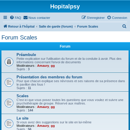
Hopitalpsy
FAQ
Nous contacter
S’enregistrer
Connexion
R
Retour à l'hôpital
Salle de garde (forum)
Forum Scales
e
Forum Scales
c
Forum
h
e
Préambule
Petite explication sur l'utilisation du forum et de la conduite à avoir. Plus des
r
informations concernant l'envoi de documents
Modérateurs :
Amaury
,
gg
c
Sujets :
3
h
Présentation des membres du forum
Pour que chacun explique ses névroses et ses raisons de sa présence dans
e
le pavillon des fous !
Sujets :
11
r
Scales
C'est ici que vous posez toutes les questions que vous voulez et suivre une
psychothérapie de groupe. Réservé aux maîtres.
Modérateurs :
Amaury
,
gg
Sujets :
144
Le site
Si vous avez des suggestions sur le site en lui-même
Modérateurs :
Amaury
,
gg
Sujets :
56