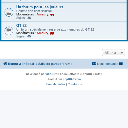
Un forum pour les joueurs
Comme son nom l'indique
Modérateurs :
Amaury
,
gg
Sujets :
36
GT 22
Un forum spécialement réservé aux membres du GT 22
Modérateurs :
Amaury
,
gg
Sujets :
45
Aller à
Retour à l'hôpital
Salle de garde (forum)
Nous contacter
Développé par
phpBB
® Forum Software © phpBB Limited
Traduit par
phpBB-fr.com
Confidentialité
|
Conditions