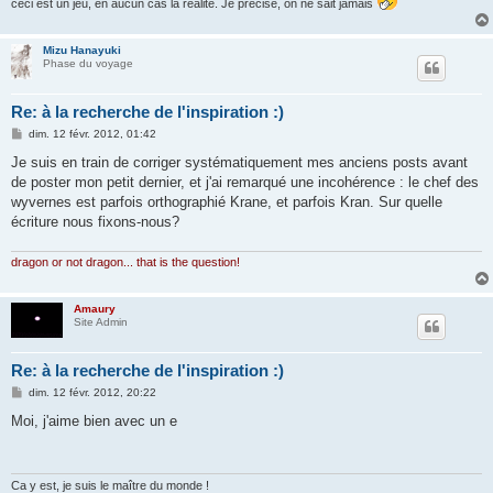
ceci est un jeu, en aucun cas la réalité. Je précise, on ne sait jamais
Mizu Hanayuki
Phase du voyage
Re: à la recherche de l'inspiration :)
M
dim. 12 févr. 2012, 01:42
e
s
Je suis en train de corriger systématiquement mes anciens posts avant
s
de poster mon petit dernier, et j'ai remarqué une incohérence : le chef des
a
g
wyvernes est parfois orthographié Krane, et parfois Kran. Sur quelle
e
écriture nous fixons-nous?
dragon or not dragon... that is the question!
Amaury
Site Admin
Re: à la recherche de l'inspiration :)
M
dim. 12 févr. 2012, 20:22
e
s
Moi, j'aime bien avec un e
s
a
g
e
Ca y est, je suis le maître du monde !