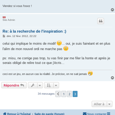
Viendez si vous l'osez !
gg
Site Admin
Re: à la recherche de l'inspiration :)
M
dim. 12 févr. 2012, 22:22
e
s
celui qui implique le moins de modif
... oui, je suis fainéant et en plus
s
a
l'alim de mon nouvel ordi ne marche pas
g
e
ps: misu, ne corrige pas trop, tu vas finir par me filer la honte et après je
serais obligé de relire tout ce que j'écris...
ceci est un jeu, en aucun cas la réalité. Je précise, on ne sait jamais
Répondre
1
2
3
Précédente
34 messages
Aller à
Retour à l'hôpital
Salle de garde (forum)
Nous contacter