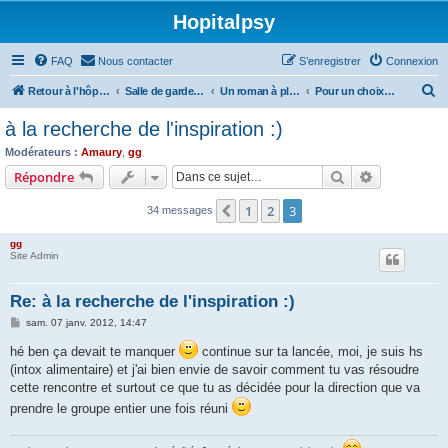
Hopitalpsy
FAQ
Nous contacter
S’enregistrer
Connexion
R
Retour à l'hôpital
Salle de garde (forum)
Un roman à plusieurs mains
Pour un choix technique
e
à la recherche de l'inspiration :)
c
Modérateurs :
Amaury
,
gg
h
Rechercher
Recherche 
Répondre
e
1
2
3
Précédente
34 messages
r
c
gg
Site Admin
h
e
Re: à la recherche de l'inspiration :)
r
M
sam. 07 janv. 2012, 14:47
e
s
hé ben ça devait te manquer
continue sur ta lancée, moi, je suis hs
s
(intox alimentaire) et j'ai bien envie de savoir comment tu vas résoudre
a
g
cette rencontre et surtout ce que tu as décidée pour la direction que va
e
prendre le groupe entier une fois réuni