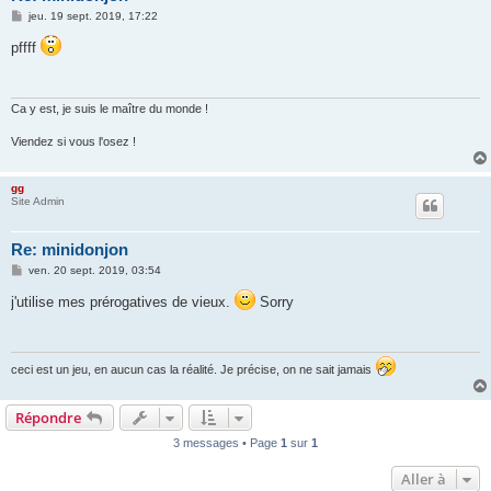
M
jeu. 19 sept. 2019, 17:22
e
s
pffff
s
a
g
e
Ca y est, je suis le maître du monde !
Viendez si vous l'osez !
gg
Site Admin
Re: minidonjon
M
ven. 20 sept. 2019, 03:54
e
s
j'utilise mes prérogatives de vieux.
Sorry
s
a
g
e
ceci est un jeu, en aucun cas la réalité. Je précise, on ne sait jamais
Répondre
3 messages • Page
1
sur
1
Aller à