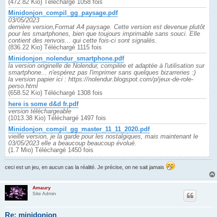
(472.82 Kio) Téléchargé 1058 fois
Minidonjon_compil_gg_paysage.pdf
03/05/2023
dernière version,Format A4 paysage. Cette version est devenue plutôt
pour les smartphones, bien que toujours imprimable sans souci. Elle
contient des renvois... qui cette fois-ci sont signalés.
(836.22 Kio) Téléchargé 1115 fois
Minidonjon_nolendur_smartphone.pdf
la version originelle de Nolendur, compilée et adaptée à l'utilisation sur
smartphone... n'espérez pas l'imprimer sans quelques bizarreries :)
la version papier ici : https://nolendur.blogspot.com/p/jeux-de-role-
perso.html
(658.52 Kio) Téléchargé 1308 fois
here is some d&d fr.pdf
version téléchargeable
(1013.38 Kio) Téléchargé 1497 fois
Minidonjon_compil_gg_master_11_11_2020.pdf
vieille version, je la garde pour les nostalgiques, mais maintenant le
03/05/2023 elle a beaucoup beaucoup évolué.
(1.7 Mio) Téléchargé 1450 fois
ceci est un jeu, en aucun cas la réalité. Je précise, on ne sait jamais
Amaury
Site Admin
Re: minidonjon