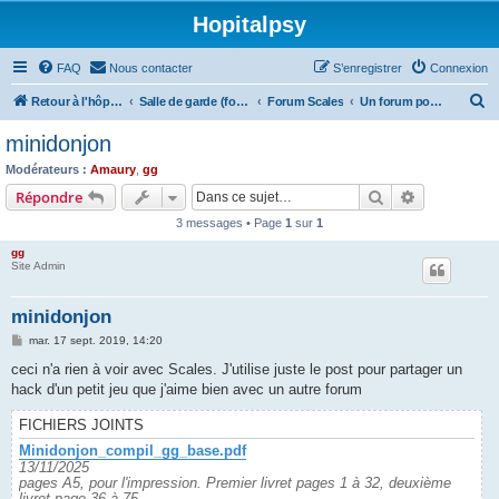
Hopitalpsy
FAQ
Nous contacter
S’enregistrer
Connexion
R
Retour à l'hôpital
Salle de garde (forum)
Forum Scales
Un forum pour les joueurs
e
minidonjon
c
Modérateurs :
Amaury
,
gg
h
Rechercher
Recherche 
Répondre
e
3 messages • Page
1
sur
1
r
gg
c
Site Admin
h
minidonjon
e
M
mar. 17 sept. 2019, 14:20
r
e
s
ceci n'a rien à voir avec Scales. J'utilise juste le post pour partager un
s
hack d'un petit jeu que j'aime bien avec un autre forum
a
g
e
FICHIERS JOINTS
Minidonjon_compil_gg_base.pdf
13/11/2025
pages A5, pour l'impression. Premier livret pages 1 à 32, deuxième
livret page 36 à 75